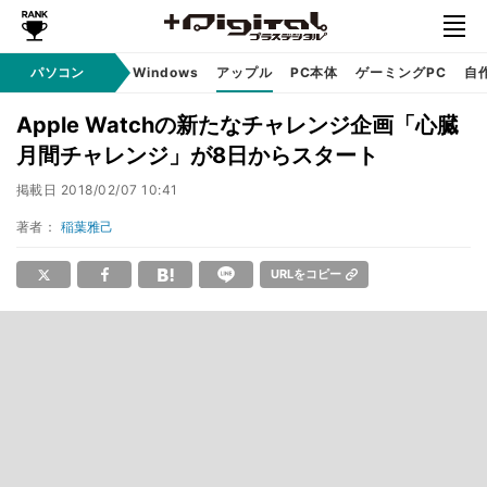
パソコン
Windows
アップル
PC本体
ゲーミングPC
自
Apple Watchの新たなチャレンジ企画「心臓
月間チャレンジ」が8日からスタート
掲載日
2018/02/07 10:41
著者：
稲葉雅己
URLをコピー