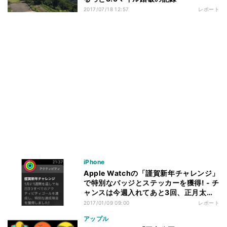
2017/07/18 12:57
レポート
iPhone
Apple Watchの「謹賀新年チャレンジ」
で特別なバッジとステッカーを獲得! - チ
ャンスは今週入れてあと3回、正月太り
の解消にも!!
2017/01/09 09:00
レポート
アップル