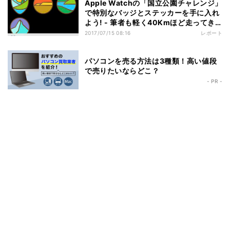
Apple Watchの「国立公園チャレンジ」
で特別なバッジとステッカーを手に入れ
よう! - 筆者も軽く40Kmほど走ってき
た
2017/07/15 08:16
レポート
パソコンを売る方法は3種類！高い値段
で売りたいならどこ？
- PR -