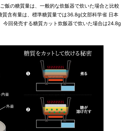
ご飯の糖質量は、一般的な炊飯器で炊いた場合と比較
糖質含有量は、標準糖質量では36.8g(文部科学省 日本
、今回発売する糖質カット炊飯器で炊いた場合は24.8g