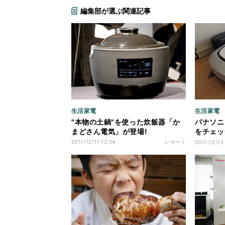
編集部が選ぶ関連記事
生活家電
生活家電
"本物の土鍋"を使った炊飯器「か
パナソニ
まどさん電気」が登場!
をチェッ
いロボッ
2017/12/11 12:04
レポート
2017/12/15