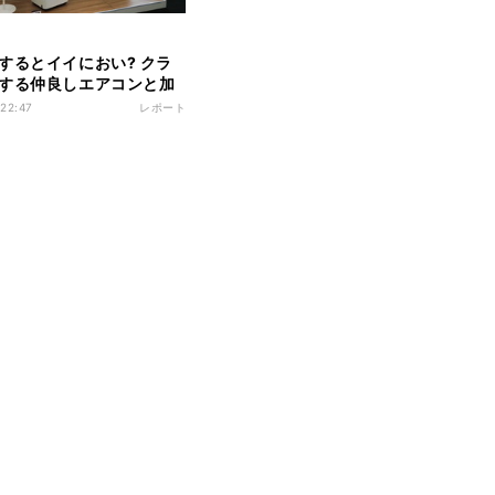
するとイイにおい? クラ
する仲良しエアコンと加
浄機
 22:47
レポート