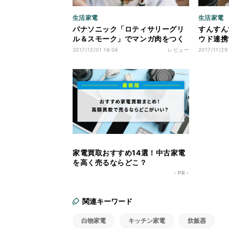
生活家電
生活家電
パナソニック「ロティサリーグリ
すんすん
ル＆スモーク」でマンガ肉をつく
ウド連携
る
湿空気清
2017/12/01 16:04
レビュー
2017/11/29
家電買取おすすめ14選！中古家電
を高く売るならどこ？
- PR -
関連キーワード
白物家電
キッチン家電
炊飯器