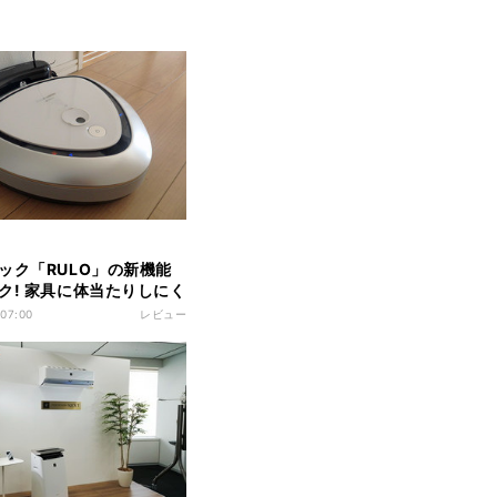
ック「RULO」の新機能
ク! 家具に体当たりしにく
ト掃除機
 07:00
レビュー