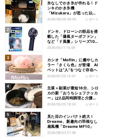
氷なしでかき氷が作れる！ド
ンキのかき氷機
「Mizukara」が思った以上
に全部やってくれた
2026/06/06 06:00
レポート
ドンキ、ドローンの部品を搭
載した「爆風ターボファン」
など「ド風量」シリーズ10製
品
2026/05/11 15:09
カシオ「Moflin」に癒やしカ
ラー「さくら色」が登場 AI
ペットは“人”をつなぐ存在へ
2026/07/25 12:07
レポート
主菜＋副菜が最短16分、シロ
カの新「おうちシェフクッカ
ー」は2品同時調理と介護食
に注目
2026/05/25 19:24
レポート
見た目のインパクト絶大！
Dreame、新趣向の羽根なし
扇風機「Dreame MF10」
2026/08/03 21:38