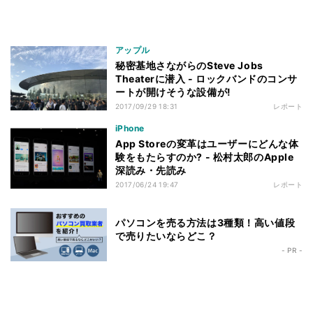
アップル
秘密基地さながらのSteve Jobs
Theaterに潜入 - ロックバンドのコンサ
ートが開けそうな設備が!
2017/09/29 18:31
レポート
iPhone
App Storeの変革はユーザーにどんな体
験をもたらすのか? - 松村太郎のApple
深読み・先読み
2017/06/24 19:47
レポート
パソコンを売る方法は3種類！高い値段
で売りたいならどこ？
- PR -