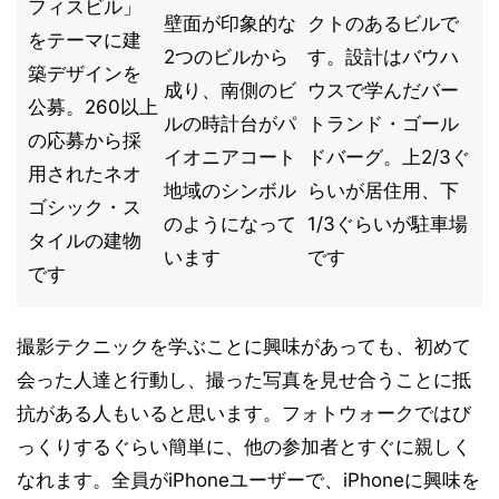
フィスビル」
壁面が印象的な
クトのあるビルで
をテーマに建
2つのビルから
す。設計はバウハ
築デザインを
成り、南側のビ
ウスで学んだバー
公募。260以上
ルの時計台がパ
トランド・ゴール
の応募から採
イオニアコート
ドバーグ。上2/3ぐ
用されたネオ
地域のシンボル
らいが居住用、下
ゴシック・ス
のようになって
1/3ぐらいが駐車場
タイルの建物
います
です
です
撮影テクニックを学ぶことに興味があっても、初めて
会った人達と行動し、撮った写真を見せ合うことに抵
抗がある人もいると思います。フォトウォークではび
っくりするぐらい簡単に、他の参加者とすぐに親しく
なれます。全員がiPhoneユーザーで、iPhoneに興味を