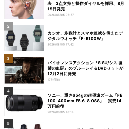
表 3点支持と操作ダイヤルを採用、8月
15日発売
2026/08/05 06:57
カシオ、歩数計とスマホ連携を備えたデ
ジタルウオッチ「F-B100W」
2026/08/05 17:42
バイオレンスアクション『SISU/シス 復
讐の血闘』のブルーレイ＆DVDセットが
12月2日に発売
17時間前
ソニー、重さ654gの超望遠ズーム「FE
100-400mm F5.6-8 OSS」 実売14
万円前後
2026/08/05 18:14