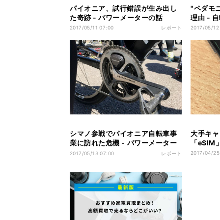
パイオニア、試行錯誤が生み出し
"ペダモ
た奇跡 - パワーメーターの話
理由 -
2017/05/11 07:00
レポート
2017/05/12
シマノ参戦でパイオニア自転車事
大手キャ
業に訪れた危機 - パワーメーター
「eSI
の話
2017/04/25
2017/05/13 07:00
レポート