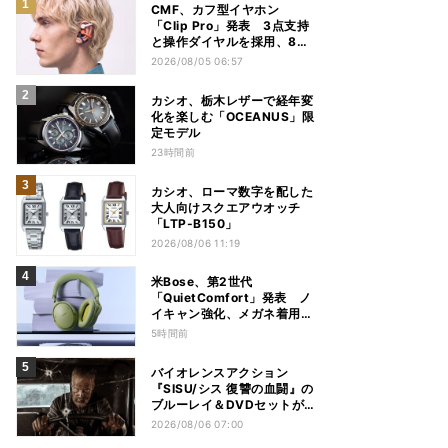
CMF、カフ型イヤホン
「Clip Pro」発表 3点支持
と操作ダイヤルを採用、8月
15日発売
2026/08/05 06:57
カシオ、栃木レザーで経年変
化を楽しむ「OCEANUS」限
定モデル
23時間前
カシオ、ローマ数字を配した
大人向けスクエアウオッチ
「LTP-B150」
2026/08/06 11:19
米Bose、第2世代
「QuietComfort」発表 ノ
イキャン強化、メガネ着用時
の低下を抑制
5時間前
バイオレンスアクション
『SISU/シス 復讐の血闘』の
ブルーレイ＆DVDセットが
12月2日に発売
2026/08/06 07:00