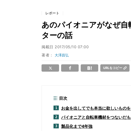
レポート
あのパイオニアがなぜ自転
ターの話
掲載日
2017/05/10 07:00
著者：
大澤昌弘
URLをコピー
目次
お金を出してでも本当に欲しいものを
1
パイオニアと自転車機材をつないだも
2
製品化まで4年強
3