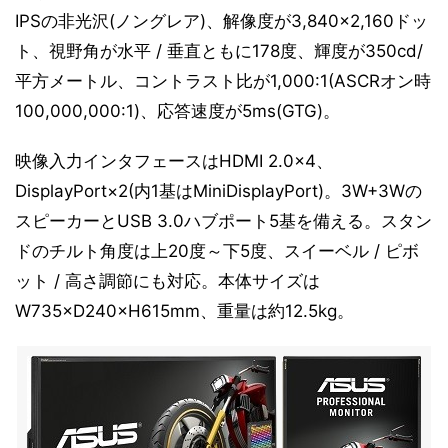
IPSの非光沢(ノングレア)、解像度が3,840×2,160ドッ
ト、視野角が水平 / 垂直ともに178度、輝度が350cd/
平方メートル、コントラスト比が1,000:1(ASCRオン時
100,000,000:1)、応答速度が5ms(GTG)。
映像入力インタフェースはHDMI 2.0×4、
DisplayPort×2(内1基はMiniDisplayPort)。3W+3Wの
スピーカーとUSB 3.0ハブポート5基を備える。スタン
ドのチルト角度は上20度～下5度、スイーベル / ピボ
ット / 高さ調節にも対応。本体サイズは
W735×D240×H615mm、重量は約12.5kg。