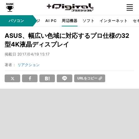
C
自作 / テクノロジ
パソコン
AI PC
周辺機器
ソフト
インターネット
セ
ASUS、幅広い色域に対応するプロ仕様の32
型4K液晶ディスプレイ
掲載日
2017/04/19 15:17
著者：
リアクション
URLをコピー