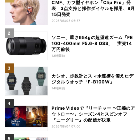
CMF、カフ型イヤホン「Clip Pro」発
表 3点支持と操作ダイヤルを採用、8月
15日発売
2026/08/05 06:57
ソニー、重さ654gの超望遠ズーム「FE
100-400mm F5.6-8 OSS」 実売14
万円前後
13時間前
カシオ、歩数計とスマホ連携を備えたデ
ジタルウオッチ「F-B100W」
14時間前
Prime Videoで『リーチャー 〜正義のア
ウトロー〜』シーズン4とスピンオフ
『ニーグリー』の配信が決定
2026/08/04 07:00