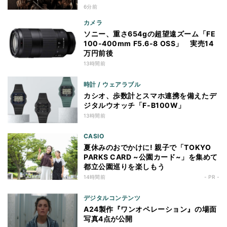
6分前
カメラ
ソニー、重さ654gの超望遠ズーム「FE
100-400mm F5.6-8 OSS」 実売14
万円前後
13時間前
時計 / ウェアラブル
カシオ、歩数計とスマホ連携を備えたデ
ジタルウオッチ「F-B100W」
13時間前
CASIO
夏休みのおでかけに! 親子で「TOKYO
PARKS CARD ~公園カード~」を集めて
都立公園巡りを楽しもう
14時間前
- PR -
デジタルコンテンツ
A24製作『ワンオペレーション』の場面
写真4点が公開