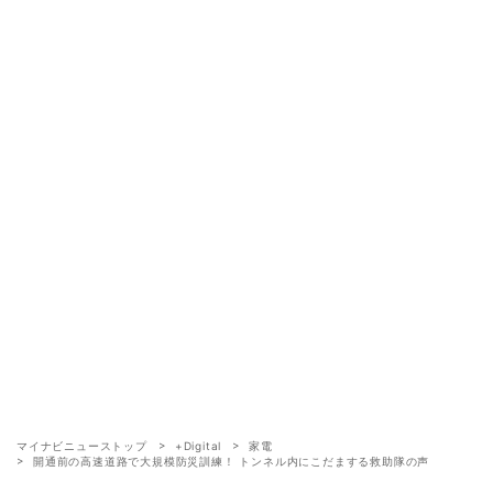
マイナビニューストップ
+Digital
家電
開通前の高速道路で大規模防災訓練！ トンネル内にこだまする救助隊の声