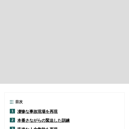
目次
凄惨な事故現場を再現
1
本番さながらの緊迫した訓練
2