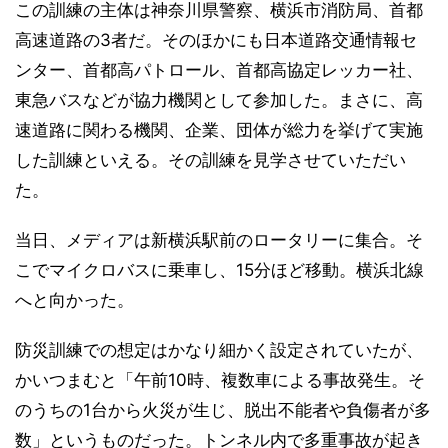
この訓練の主体は神奈川県警察、横浜市消防局、首都
高速道路の3者だ。そのほかにも日本道路交通情報セ
ンター、首都高パトロール、首都高協定レッカー社、
東急バスなどが協力機関として参加した。まさに、高
速道路に関わる機関、企業、団体が総力を挙げて実施
した訓練といえる。その訓練を見学させていただい
た。
当日、メディアは新横浜駅前のロータリーに集合。そ
こでマイクロバスに乗車し、15分ほど移動。横浜北線
へと向かった。
防災訓練での想定はかなり細かく設定されていたが、
かいつまむと「午前10時、複数車による事故発生。そ
のうちの1台から火災が生じ、脱出不能者や負傷者が多
数」というものだった。トンネル内で多重事故が起き