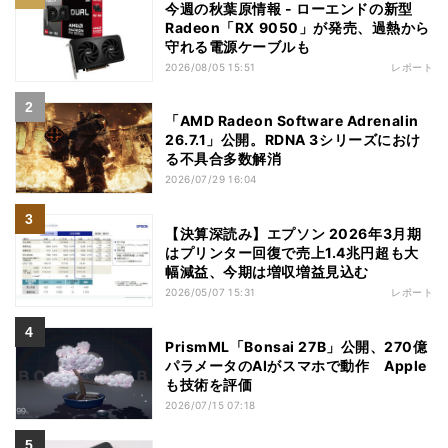
今週の秋葉原情報 - ローエンドの新型
Radeon「RX 9050」が発売、過熱から
守れる電源ケーブルも
2026/08/05 15:51
レポート
「AMD Radeon Software Adrenalin
26.7.1」公開。RDNA 3シリーズにおけ
る不具合多数解消
2026/07/29 16:04
【決算深読み】エプソン 2026年3月期
はプリンター回復で売上1.4兆円超も大
幅減益、今期は増収増益見込む
2026/05/07 15:31
レポート
PrismML「Bonsai 27B」公開、270億
パラメータのAIがスマホで動作 Apple
も技術を評価
2026/07/15 07:18