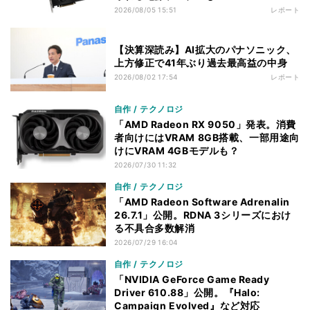
2026/08/05 15:51
レポート
【決算深読み】AI拡大のパナソニック、
上方修正で41年ぶり過去最高益の中身
2026/08/02 17:54
レポート
自作 / テクノロジ
「AMD Radeon RX 9050」発表。消費
者向けにはVRAM 8GB搭載、一部用途向
けにVRAM 4GBモデルも？
2026/07/30 11:32
自作 / テクノロジ
「AMD Radeon Software Adrenalin
26.7.1」公開。RDNA 3シリーズにおけ
る不具合多数解消
2026/07/29 16:04
自作 / テクノロジ
「NVIDIA GeForce Game Ready
Driver 610.88」公開。『Halo:
Campaign Evolved』など対応