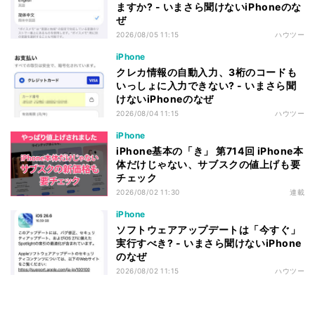
ますか? - いまさら聞けないiPhoneのな
ぜ
2026/08/05 11:15
ハウツー
iPhone
クレカ情報の自動入力、3桁のコードも
いっしょに入力できない? - いまさら聞
けないiPhoneのなぜ
2026/08/04 11:15
ハウツー
iPhone
iPhone基本の「き」 第714回 iPhone本
体だけじゃない、サブスクの値上げも要
チェック
2026/08/02 11:30
連載
iPhone
ソフトウェアアップデートは「今すぐ」
実行すべき? - いまさら聞けないiPhone
のなぜ
2026/08/02 11:15
ハウツー