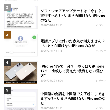
ソフトウェアアップデートは「今すぐ」
実行すべき? - いまさら聞けないiPhone
のなぜ
2026/08/02 11:15
ハウツー
電話アプリに付いた赤丸が消えません!?
- いまさら聞けないiPhoneのなぜ
2026/07/17 11:15
ハウツー
iPhone 17eで十分？ やっぱりiPhone
17？ 比較して見えた“後悔しない選び
方”
2026/05/22 14:00
レポート
中国語の会話を中国語で文字起こしでき
ますか? - いまさら聞けないiPhoneのな
ぜ
2026/08/05 11:15
ハウツー