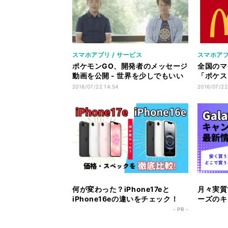
スマホアプリ / サービス
スマホアプ
ポケモンGO、開発者のメッセージ
全国のマ
動画を公開 - 世界を少しでもいい
「ポケス
場所に
GOとコ
2016/07/22 14:54
2016/07/22
何が変わった？iPhone17eと
月々実質1
iPhone16eの違いをチェック！
ーズのキ
ク！
- PR -