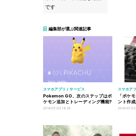
です
編集部が選ぶ関連記事
スマホアプリ / サービス
スマホアプ
Pokemon GO、次のステップはポ
「ポケモ
ケモン追加とトレーディング機能?
ント作成
- 海外報道
トまで
2016/07/25 18:35
2016/07/22