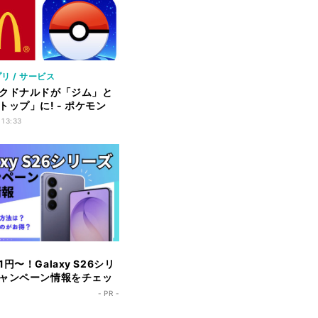
リ / サービス
クドナルドが「ジム」と
トップ」に! - ポケモン
ラボ
 13:33
円〜！Galaxy S26シリ
ャンペーン情報をチェッ
- PR -