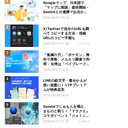
Googleマップ、日本語で
「マップに相談」提供開始 -
Geminiとの連携でお出かけ
計画をサポート
2026/08/07 15:14
X/Twitterで自分のURLを調
べてコピーする方法 - 投稿
URLのコピー手順も
2026/02/17 17:46
ハウツー
「鬼滅の刃」「ポケモン」海
外で席巻、メルカリ調査で判
明 - 台湾は「ベイブレード」
が首位
2026/08/07 12:10
LINEの絵文字・着せかえが
使い放題に！ LYPプレミア
ムが特典拡充
2026/06/30 16:21
Geminiでじゅもんを唱え、
まものと戦う！『ドラクエ』
コラボイベント『ジェミニク
エスト』を体験してきた
2026/07/31 11:33
レポート