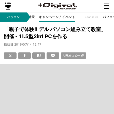
ット
パソコン
セキュリティ対策
キャンペーン / イベント
パソコ
Sponsored
「親子で体験!! デル パソコン組み立て教室」
開催 - 11.5型2in1 PCを作る
掲載日
2016/07/14 12:47
URLをコピー