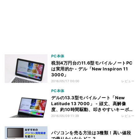
PC本体
税別4万円台の11.6型モバイルノートPC
は実用的か - デル「New Inspiron 11
3000」
2016/05/17 00:00
レビュー
PC本体
デルの13.3型モバイルノート「New
Latitude 13 7000」 - 頑丈、高解像
度、約10時間駆動、叩きやすいキーボー
ド
2016/05/09 11:39
レビュー
パソコンを売る方法は3種類！高い値段
で売りたいならどこ？