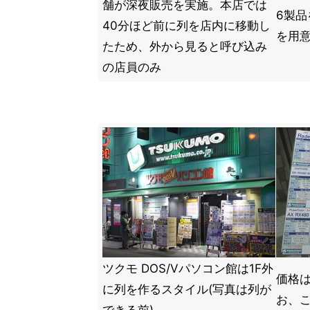
舗が深夜販売を実施。本店では
6製品
40分ほど前に列を店内に移動し
を用意
たため、外から見ると呼び込み
の店員のみ
ツクモ DOS/Vパソコン館は1F外
価格
に列を作るスタイル(写真は列が
お、こ