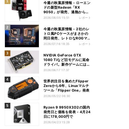
今週の秋葉原情報 - ローエン
ドの新型Radeon「RX
9050」が発売、過熱から守
れる電源ケーブルも
2026/08/05 15:51
レポート
今週の秋葉原情報 - 2社のレ
トロ風PCケースがまさかの
同日発売、レトロなROGマザ
ーも登場
2026/07/16 18:35
レポート
NVIDIA GeForce GTX
1080 Tiなど旧モデルに延命
ドライバ。新作ゲームには非
対応
2026/06/17 17:37
世界的注目を集めたFlipper
Zeroから6年、Linuxマルチ
ツール「Flipper One」発表
2026/05/22 06:30
Ryzen 9 9950X3D2の国内
発売日と価格を発表 - 4月24
日に178,000円で
2026/04/23 15:28