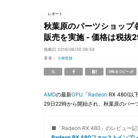
レポート
秋葉原のパーツショップ各店
販売を実施 - 価格は税抜2
掲載日
2016/06/30 09:56
著者：
小林哲雄
URLをコピー
AMD
の最新
GPU
「
Radeon
RX 480(
29日22時から開始され、秋葉原のパ
■「Radeon RX 480」のレビュ
Radeon RX 480ファーストインプ