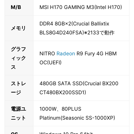
M/B
MSI H170 GAMING M3(Intel H170)
DDR4 8GB×2(Crucial Ballixtix
メモリ
BLS8G4D240FSA)※2133で動作
グラフ
NITRO
Radeon
R9 Fury 4G HBM
ィック
OC(UEFI)
ス
ストレ
480GB SATA SSD(Crucial BX200
ージ
CT480BX200SSD1)
電源ユ
1000W、80PLUS
ニット
Platinum(Seasonic SS-1000XP)