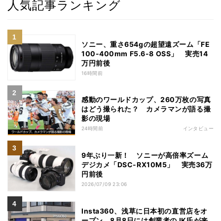
人気記事ランキング
ソニー、重さ654gの超望遠ズーム「FE
100-400mm F5.6-8 OSS」 実売14
万円前後
16時間前
感動のワールドカップ、260万枚の写真
はどう撮られた？ カメラマンが語る撮
影の現場
24時間前
インタビュー
9年ぶり一新！ ソニーが高倍率ズーム
デジカメ「DSC-RX10M5」 実売36万
円前後
2026/07/09 23:06
Insta360、浅草に日本初の直営店をオ
ープン 8月8日には創業者のJK氏が来