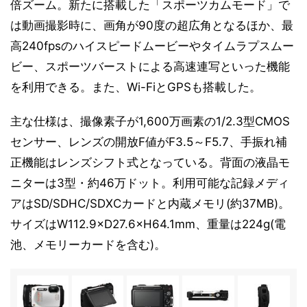
倍ズーム。新たに搭載した「スポーツカムモード」で
は動画撮影時に、画角が90度の超広角となるほか、最
高240fpsのハイスピードムービーやタイムラプスムー
ビー、スポーツバーストによる高速連写といった機能
を利用できる。また、Wi-FiとGPSも搭載した。
主な仕様は、撮像素子が1,600万画素の1/2.3型CMOS
センサー、レンズの開放F値がF3.5～F5.7、手振れ補
正機能はレンズシフト式となっている。背面の液晶モ
ニターは3型・約46万ドット。利用可能な記録メディ
アはSD/SDHC/SDXCカードと内蔵メモリ(約37MB)。
サイズはW112.9×D27.6×H64.1mm、重量は224g(電
池、メモリーカードを含む)。