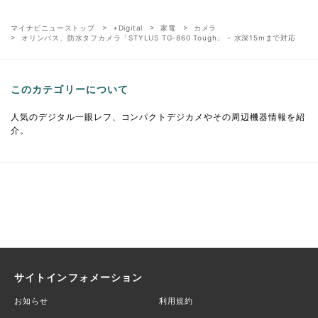
マイナビニューストップ
+Digital
家電
カメラ
オリンパス、防水タフカメラ「STYLUS TG-860 Tough」 - 水深15mまで対応
このカテゴリーについて
人気のデジタル一眼レフ、コンパクトデジカメやその周辺機器情報を紹
介。
サイトインフォメーション
お知らせ
利用規約