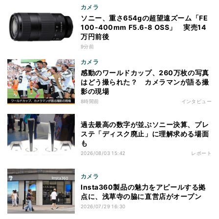
カメラ
ソニー、重さ654gの超望遠ズーム「FE
100-400mm F5.6-8 OSS」 実売14
万円前後
9分前
カメラ
感動のワールドカップ、260万枚の写真
はどう撮られた？ カメラマンが語る撮
影の現場
8時間前
インタビュー
過去最高の数字が並ぶソニー決算、プレ
ステ「ディスク廃止」に理解求める場面
も
2026/08/03 15:42
レポート
カメラ
Insta360製品の魅力をアピールする拠
点に、浅草寺の脇に直営店がオープン
2026/07/29 16:30