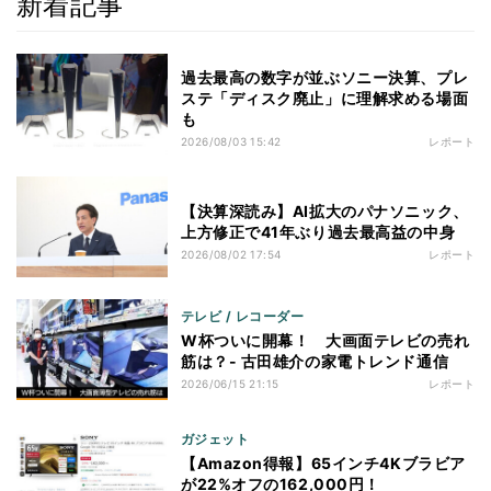
新着記事
過去最高の数字が並ぶソニー決算、プレ
ステ「ディスク廃止」に理解求める場面
も
2026/08/03 15:42
レポート
【決算深読み】AI拡大のパナソニック、
上方修正で41年ぶり過去最高益の中身
2026/08/02 17:54
レポート
テレビ / レコーダー
W杯ついに開幕！ 大画面テレビの売れ
筋は？- 古田雄介の家電トレンド通信
2026/06/15 21:15
レポート
ガジェット
【Amazon得報】65インチ4Kブラビア
が22%オフの162,000円！