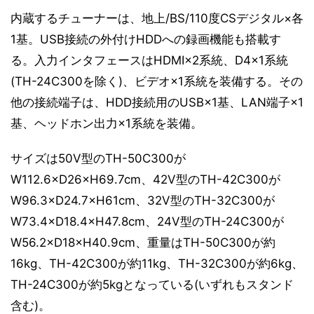
内蔵するチューナーは、地上/BS/110度CSデジタル×各
1基。USB接続の外付けHDDへの録画機能も搭載す
る。入力インタフェースはHDMI×2系統、D4×1系統
(TH-24C300を除く)、ビデオ×1系統を装備する。その
他の接続端子は、HDD接続用のUSB×1基、LAN端子×1
基、ヘッドホン出力×1系統を装備。
サイズは50V型のTH-50C300が
W112.6×D26×H69.7cm、42V型のTH-42C300が
W96.3×D24.7×H61cm、32V型のTH-32C300が
W73.4×D18.4×H47.8cm、24V型のTH-24C300が
W56.2×D18×H40.9cm、重量はTH-50C300が約
16kg、TH-42C300が約11kg、TH-32C300が約6kg、
TH-24C300が約5kgとなっている(いずれもスタンド
含む)。