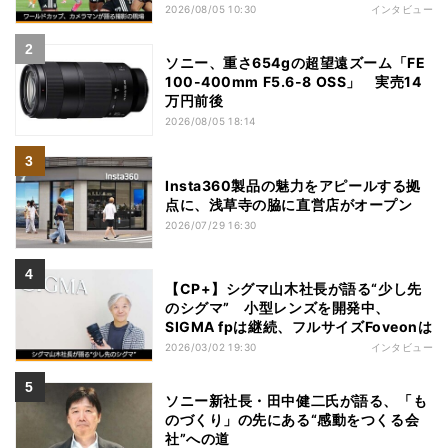
2026/08/05 10:30
インタビュー
ソニー、重さ654gの超望遠ズーム「FE
100-400mm F5.6-8 OSS」 実売14
万円前後
2026/08/05 18:14
Insta360製品の魅力をアピールする拠
点に、浅草寺の脇に直営店がオープン
2026/07/29 16:30
【CP+】シグマ山木社長が語る“少し先
のシグマ” 小型レンズを開発中、
SIGMA fpは継続、フルサイズFoveonは
2026/03/02 19:30
インタビュー
ソニー新社長・田中健二氏が語る、「も
のづくり」の先にある“感動をつくる会
社”への道