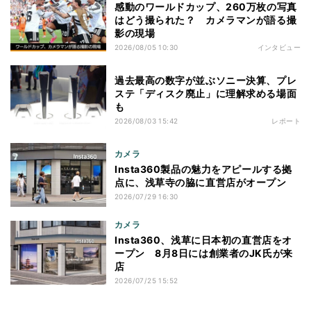
感動のワールドカップ、260万枚の写真
はどう撮られた？ カメラマンが語る撮
影の現場
2026/08/05 10:30
インタビュー
過去最高の数字が並ぶソニー決算、プレ
ステ「ディスク廃止」に理解求める場面
も
2026/08/03 15:42
レポート
カメラ
Insta360製品の魅力をアピールする拠
点に、浅草寺の脇に直営店がオープン
2026/07/29 16:30
カメラ
Insta360、浅草に日本初の直営店をオ
ープン 8月8日には創業者のJK氏が来
店
2026/07/25 15:52