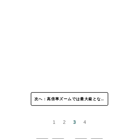
次へ：高倍率ズームでは最大級とな…
1
2
3
4