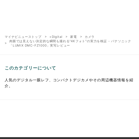
マイナビニューストップ
+Digital
家電
カメラ
肉眼では見えない決定的な瞬間も撮れる"4Kフォト"の実力を検証 - パナソニック
「LUMIX DMC-FZ1000」実写レビュー
このカテゴリーについて
人気のデジタル一眼レフ、コンパクトデジカメやその周辺機器情報を紹
介。