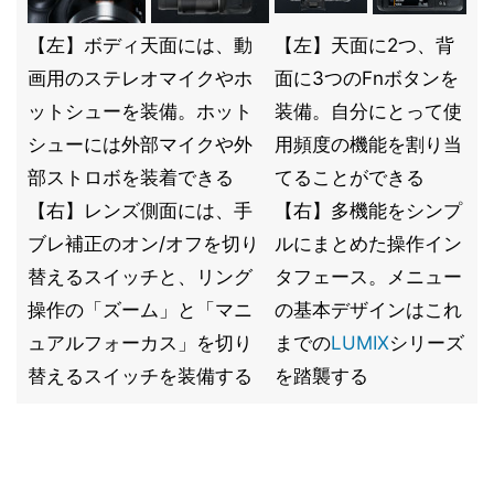
【左】ボディ天面には、動
【左】天面に2つ、背
画用のステレオマイクやホ
面に3つのFnボタンを
ットシューを装備。ホット
装備。自分にとって使
シューには外部マイクや外
用頻度の機能を割り当
部ストロボを装着できる
てることができる
【右】レンズ側面には、手
【右】多機能をシンプ
ブレ補正のオン/オフを切り
ルにまとめた操作イン
替えるスイッチと、リング
タフェース。メニュー
操作の「ズーム」と「マニ
の基本デザインはこれ
ュアルフォーカス」を切り
までの
LUMIX
シリーズ
替えるスイッチを装備する
を踏襲する