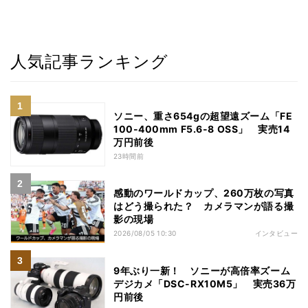
人気記事ランキング
ソニー、重さ654gの超望遠ズーム「FE
100-400mm F5.6-8 OSS」 実売14
万円前後
23時間前
感動のワールドカップ、260万枚の写真
はどう撮られた？ カメラマンが語る撮
影の現場
2026/08/05 10:30
インタビュー
9年ぶり一新！ ソニーが高倍率ズーム
デジカメ「DSC-RX10M5」 実売36万
円前後