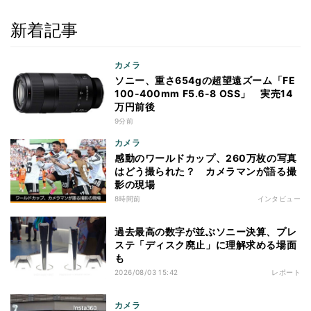
新着記事
カメラ
ソニー、重さ654gの超望遠ズーム「FE
100-400mm F5.6-8 OSS」 実売14
万円前後
9分前
カメラ
感動のワールドカップ、260万枚の写真
はどう撮られた？ カメラマンが語る撮
影の現場
8時間前
インタビュー
過去最高の数字が並ぶソニー決算、プレ
ステ「ディスク廃止」に理解求める場面
も
2026/08/03 15:42
レポート
カメラ