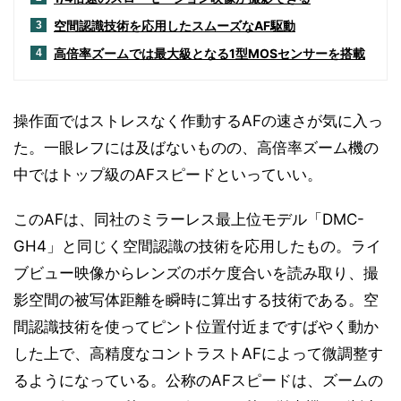
空間認識技術を応用したスムーズなAF駆動
3
高倍率ズームでは最大級となる1型MOSセンサーを搭載
4
操作面ではストレスなく作動するAFの速さが気に入っ
た。一眼レフには及ばないものの、高倍率ズーム機の
中ではトップ級のAFスピードといっていい。
このAFは、同社のミラーレス最上位モデル「DMC-
GH4」と同じく空間認識の技術を応用したもの。ライ
ブビュー映像からレンズのボケ度合いを読み取り、撮
影空間の被写体距離を瞬時に算出する技術である。空
間認識技術を使ってピント位置付近まですばやく動か
した上で、高精度なコントラストAFによって微調整す
るようになっている。公称のAFスピードは、ズームの