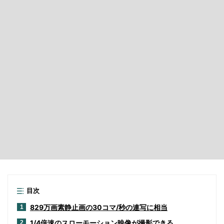
目次
829万画素静止画の30コマ/秒の連写に相当
1
1/4倍速のスローモーション映像が撮影できる
2