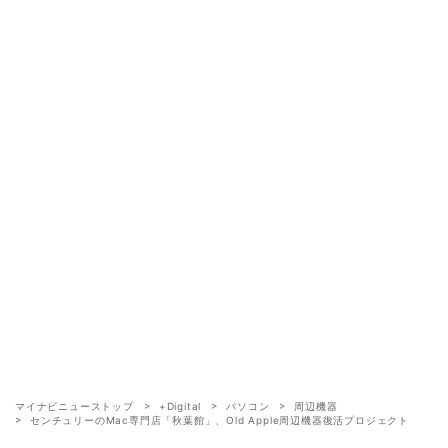
マイナビニューストップ
+Digital
パソコン
周辺機器
センチュリーのMac専門店「秋葉館」、Old Apple周辺機器復活プロジェクト