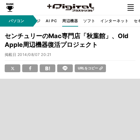
C
自作 / テクノロジ
パソコン
AI PC
周辺機器
ソフト
インターネット
セ
センチュリーのMac専門店「秋葉館」、Old
Apple周辺機器復活プロジェクト
掲載日
2014/08/07 20:21
URLをコピー