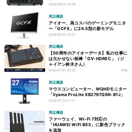
2026/08/06 16:35
周辺機器
アイオー、高コスパのゲーミングモニタ
ー「GCFX」に24.5型の新モデル
2026/08/05 19:27
周辺機器
【50周年のアイオーデータ】私の仕事に
は欠かせない相棒「GV-HDREC」（ジ
ャイアン鈴木さん）
2026/07/31 20:30
特集
周辺機器
マウスコンピューター、WQHDモニター
「iiyama ProLite XB2797QSN-B1J」
2026/07/30 11:17
周辺機器
ファーウェイ、Wi-Fi 7対応の
「HUAWEI WiFi BE3」に新色ブラック
を追加