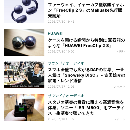
ファーウェイ、イヤーカフ型旗艦イヤホ
ン「FreeClip 2 S」のMakuake先行販
売開始
2026/07/30 19:45
HUAWEI
ケースを開ける瞬間から特別に 宝石箱の
ような「HUAWEI FreeClip 2 S」
2026/07/30 10:00
- PR -
サウンド / オーディオ
スマホ全盛でも広がるDAPの世界、一番
人気は「Snowsky DISC」 - 古田雄介の
家電トレンド通信
2026/07/27 12:05
レポート
サウンド / オーディオ
スタジオ演奏の爆音に耐える高遮音性を
体感。ソニー「IER-M500」をアーティ
スト生演奏で聴いてきた
2026/07/16 16:55
レポート