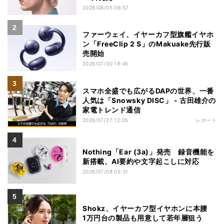
2026/08/05 06:57
ファーウェイ、イヤーカフ型旗艦イヤホ
ン「FreeClip 2 S」のMakuake先行販
売開始
2026/07/30 19:45
スマホ全盛でも広がるDAPの世界、一番
人気は「Snowsky DISC」 - 古田雄介の
家電トレンド通信
2026/07/27 12:05
レポート
Nothing「Ear (3a)」発売 録音機能を
新搭載、AI要約や文字起こしに対応
2026/07/08 05:31
Shokz、イヤーカフ型イヤホンに本腰
1万円台の製品も用意して若年層狙う