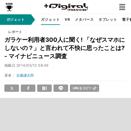
ガジェット
ガジェット
VR
メタバース
タブレット
電子
レポート
ガラケー利用者300人に聞く! 「なぜスマホに
しないの？」と言われて不快に思ったことは?
- マイナビニュース調査
掲載日
2014/05/13 08:49
著者：
近藤謙太郎
URLをコピー