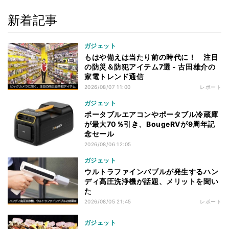
新着記事
ガジェット
もはや備えは当たり前の時代に！ 注目
の防災＆防犯アイテム7選 - 古田雄介の
家電トレンド通信
2026/08/07 11:00
レポート
ガジェット
ポータブルエアコンやポータブル冷蔵庫
が最大70％引き、BougeRVが9周年記
念セール
2026/08/06 12:05
ガジェット
ウルトラファインバブルが発生するハン
ディ高圧洗浄機が話題、メリットを聞い
た
2026/08/05 21:45
レポート
ガジェット