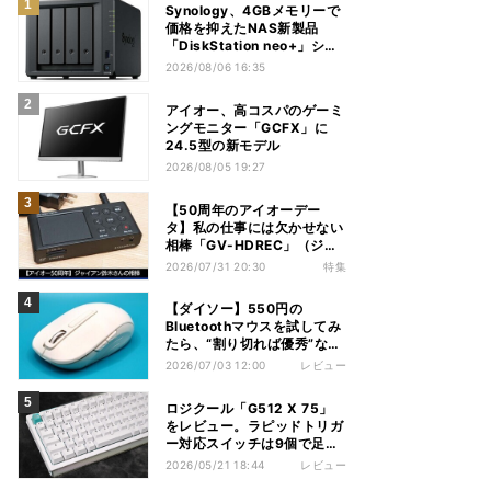
Synology、4GBメモリーで
価格を抑えたNAS新製品
「DiskStation neo+」シリ
ーズ
2026/08/06 16:35
アイオー、高コスパのゲーミ
ングモニター「GCFX」に
24.5型の新モデル
2026/08/05 19:27
【50周年のアイオーデー
タ】私の仕事には欠かせない
相棒「GV-HDREC」（ジャ
イアン鈴木さん）
2026/07/31 20:30
特集
【ダイソー】550円の
Bluetoothマウスを試してみ
たら、“割り切れば優秀”な1
台だった
2026/07/03 12:00
レビュー
ロジクール「G512 X 75」
をレビュー。ラピッドトリガ
ー対応スイッチは9個で足り
るのか？
2026/05/21 18:44
レビュー