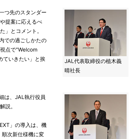
『一つ先のスタンダー
や提案に応えるべ
た」とコメント。
、機内での過ごしかたの
で"Welcom
進めていきたい」と挨
JAL代表取締役の植木義
晴社長
ス詳細は、JAL執行役員
解説。
Y NEXT」の導入は、機
、順次新仕様機に変