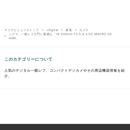
マイナビニューストップ
+Digital
家電
カメラ
シグマ、一眼レフ入門に最適な「18-200mm F3.5-6.3 DC MACRO OS
HSM」
このカテゴリーについて
人気のデジタル一眼レフ、コンパクトデジカメやその周辺機器情報を紹
介。