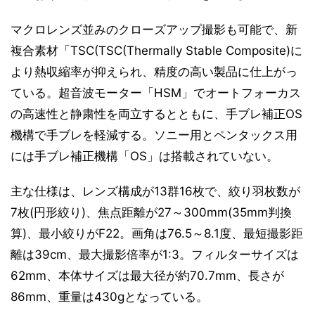
マクロレンズ並みのクローズアップ撮影も可能で、新
複合素材「TSC(TSC(Thermally Stable Composite)に
より熱収縮率が抑えられ、精度の高い製品に仕上がっ
ている。超音波モーター「HSM」でオートフォーカス
の高速性と静粛性を両立するとともに、手ブレ補正OS
機構で手ブレを軽減する。ソニー用とペンタックス用
には手ブレ補正機構「OS」は搭載されていない。
主な仕様は、レンズ構成が13群16枚で、絞り羽枚数が
7枚(円形絞り)、焦点距離が27～300mm(35mm判換
算)、最小絞りがF22。画角は76.5～8.1度、最短撮影距
離は39cm、最大撮影倍率が1:3。フィルターサイズは
62mm、本体サイズは最大径が約70.7mm、長さが
86mm、重量は430gとなっている。