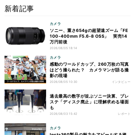
新着記事
カメラ
ソニー、重さ654gの超望遠ズーム「FE
100-400mm F5.6-8 OSS」 実売14
万円前後
2026/08/05 18:14
カメラ
感動のワールドカップ、260万枚の写真
はどう撮られた？ カメラマンが語る撮
影の現場
2026/08/05 10:30
インタビュー
過去最高の数字が並ぶソニー決算、プレ
ステ「ディスク廃止」に理解求める場面
も
2026/08/03 15:42
レポート
カメラ
Insta360製品の魅力をアピールする拠