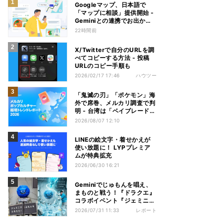
Googleマップ、日本語で
「マップに相談」提供開始 -
Geminiとの連携でお出かけ
計画をサポート
22時間前
X/Twitterで自分のURLを調
べてコピーする方法 - 投稿
URLのコピー手順も
2026/02/17 17:46
ハウツー
「鬼滅の刃」「ポケモン」海
外で席巻、メルカリ調査で判
明 - 台湾は「ベイブレード」
が首位
2026/08/07 12:10
LINEの絵文字・着せかえが
使い放題に！ LYPプレミア
ムが特典拡充
2026/06/30 16:21
Geminiでじゅもんを唱え、
まものと戦う！『ドラクエ』
コラボイベント『ジェミニク
エスト』を体験してきた
2026/07/31 11:33
レポート