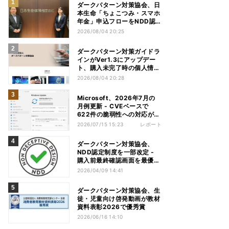
ダークパターン対策協会、日
本生命「ちょこつみ・スマホ
年金」申込フローをNDD認
定
2026/08/04 20:25
ダークパターン対策ガイドラ
インがVer1.3にアップデー
ト、購入未完了時の個人情報
利用を追記
2026/08/04 20:28
Microsoft、2026年7月の
月例更新 - CVEベースで
622件の脆弱性への対応が行
われる
2026/07/15 15:23
レポート
ダークパターン対策協会、
NDD認定制度を一部改定 -
購入前最終確認画面を最優先
に
2026/04/09 14:41
ダークパターン対策協会、生
徒・児童向け啓発動画が教材
資料表彰2026で優秀賞
2026/06/16 14:10