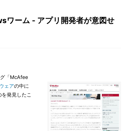
dowsワーム - アプリ開発者が意図せ
「McAfee
ウェア
の中に
ものを発見したこ