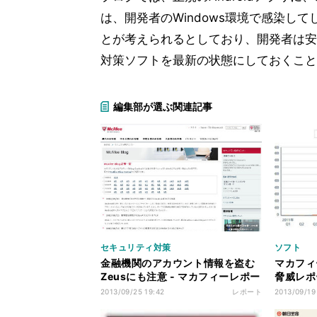
は、開発者のWindows環境で感染してし
とが考えられるとしており、開発者は安
対策ソフトを最新の状態にしておくこと
編集部が選ぶ関連記事
セキュリティ対策
ソフト
金融機関のアカウント情報を盗む
マカフィ
Zeusにも注意 - マカフィーレポー
脅威レポ
ト
アが増加
2013/09/25 19:42
レポート
2013/09/19