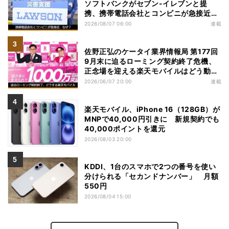
ソフトバンクがセブン-イレブンと提
携、携帯電話会社とコンビニが急接近す
る理由は
2026/08/07 06:00
連載
佐野正弘のケータイ業界情報局 第177回
9月末に迫るローミング契約終了危機、
正念場を迎える楽天モバイルはどう動
く？
2026/06/07 20:00
連載
楽天モバイル、iPhone 16（128GB）が
MNPで40,000円引きに 新規契約でも
40,000ポイントを還元
2026/08/03 20:00
KDDI、1台のスマホで2つの番号を使い
分けられる「セカンドナンバー」 月額
550円
2026/08/04 15:00