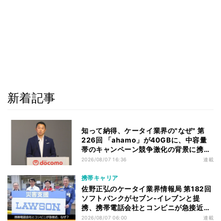
新着記事
知って納得、ケータイ業界の"なぜ" 第
226回 「ahamo」が40GBに、中容量
帯のキャンペーン競争激化の背景に携帯
各社の“迷い”あり
2026/08/07 16:36
連載
携帯キャリア
佐野正弘のケータイ業界情報局 第182回
ソフトバンクがセブン-イレブンと提
携、携帯電話会社とコンビニが急接近す
る理由は
2026/08/07 06:00
連載