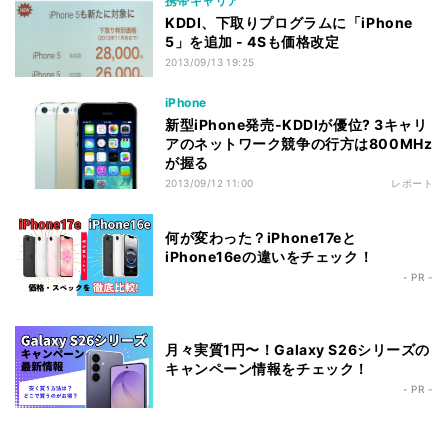
携帯キャリア
KDDI、下取りプログラムに「iPhone
5」を追加 - 4Sも価格改定
2013/09/13 19:25
iPhone
新型iPhone発売‐KDDIが優位? 3キャリ
アのネットワーク競争の行方は800MHz
が握る
2013/09/12 11:00
レポート
何が変わった？iPhone17eと
iPhone16eの違いをチェック！
- PR -
月々実質1円〜！Galaxy S26シリーズの
キャンペーン情報をチェック！
- PR -