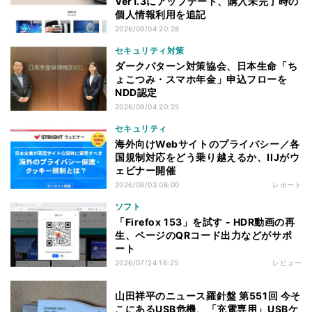
Ver1.3にアップデート、購入未完了時の
個人情報利用を追記
2026/08/04 20:28
セキュリティ対策
ダークパターン対策協会、日本生命「ち
ょこつみ・スマホ年金」申込フローを
NDD認定
2026/08/04 20:25
セキュリティ
海外向けWebサイトのプライバシー／各
国規制対応をどう乗り越えるか、IIJがウ
ェビナー開催
2026/08/03 08:00
レポート
ソフト
「Firefox 153」を試す - HDR動画の再
生、ページのQRコード出力などがサポ
ート
2026/07/24 16:25
レビュー
山田祥平のニュース羅針盤 第551回 今そ
こにあるUSB危機、「充電専用」USBケ