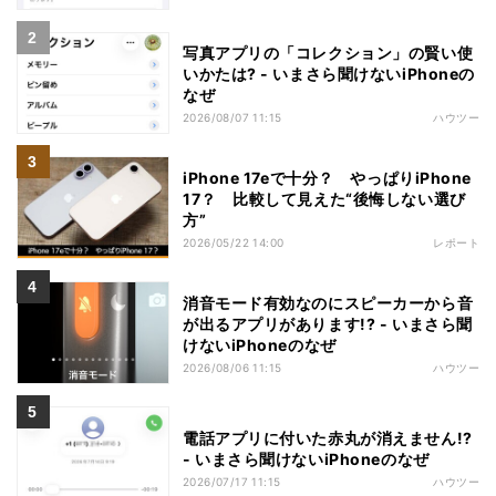
写真アプリの「コレクション」の賢い使
いかたは? - いまさら聞けないiPhoneの
なぜ
2026/08/07 11:15
ハウツー
iPhone 17eで十分？ やっぱりiPhone
17？ 比較して見えた“後悔しない選び
方”
2026/05/22 14:00
レポート
消音モード有効なのにスピーカーから音
が出るアプリがあります!? - いまさら聞
けないiPhoneのなぜ
2026/08/06 11:15
ハウツー
電話アプリに付いた赤丸が消えません!?
- いまさら聞けないiPhoneのなぜ
2026/07/17 11:15
ハウツー