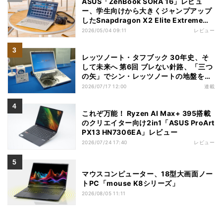
ASUS「ZenBook SORA 16」レビュ
ー、学生向けから大きくジャンプアップ
したSnapdragon X2 Elite Extremeノ
ートPC
2026/05/04 09:11
レビュー
レッツノート・タフブック 30年史、そ
して未来へ 第6回 ブレない針路、「三つ
の矢」でシン・レッツノートの地盤を築
く
2026/07/17 12:00
連載
これぞ万能！ Ryzen AI Max+ 395搭載
のクリエイター向け2in1「ASUS ProArt
PX13 HN7306EA」レビュー
2026/07/24 17:40
レビュー
マウスコンピューター、18型大画面ノー
トPC「mouse K8シリーズ」
2026/08/05 11:11