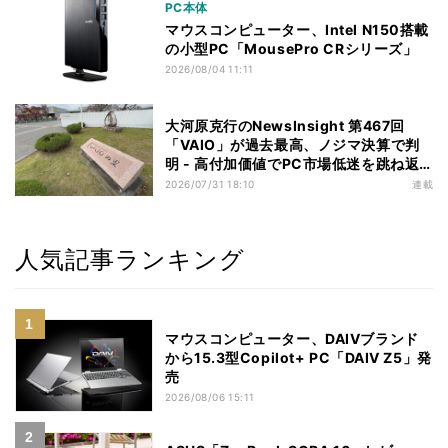
PC本体
マウスコンピューター、Intel N150搭載
の小型PC「MousePro CRシリーズ」
2026/08/04 11:11
大河原克行のNewsInsight 第467回
「VAIO」が過去最高、ノジマ決算で判
明 - 高付加価値でPC市場低迷を跳ね返
す
2026/07/31 18:10
連載
人気記事ランキング
マウスコンピューター、DAIVブランド
から15.3型Copilot+ PC「DAIV Z5」発
売
2026/08/06 15:11