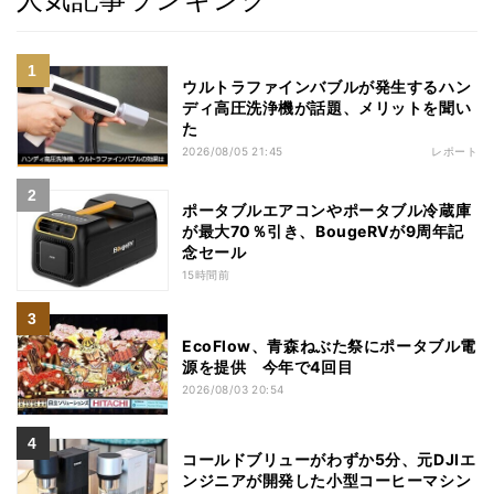
ウルトラファインバブルが発生するハン
ディ高圧洗浄機が話題、メリットを聞い
た
2026/08/05 21:45
レポート
ポータブルエアコンやポータブル冷蔵庫
が最大70％引き、BougeRVが9周年記
念セール
15時間前
EcoFlow、青森ねぶた祭にポータブル電
源を提供 今年で4回目
2026/08/03 20:54
コールドブリューがわずか5分、元DJIエ
ンジニアが開発した小型コーヒーマシン