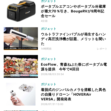
ガジェット
ポータブルエアコンやポータブル冷蔵庫
が最大70％引き、BougeRVが9周年記
念セール
4分前
ガジェット
ウルトラファインバブルが発生するハン
ディ高圧洗浄機が話題、メリットを聞い
た
14時間前
レポート
ガジェット
EcoFlow、青森ねぶた祭にポータブル電
源を提供 今年で4回目
2026/08/03 20:54
ガジェット
着脱式のジンバルカメラを搭載した異色
の自撮りドローン「HOVERAir
VERSA」開発発表
2026/07/31 13:00