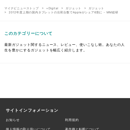
マイナビニューストップ
+Digital
ガジェット
ガジェット
2012年度上期の国内タブレットの出荷台数でAppleがシェア6割に - MM総研
このカテゴリーについて
最新ガジェット関するニュース、レビュー、使いこなし術。あなたの人
生を豊かにするガジェットを幅広く紹介します。
サイトインフォメーション
お知らせ
利用規約
個人情報の取り扱いについて
著作権と転載について