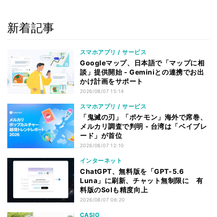
新着記事
スマホアプリ / サービス
Googleマップ、日本語で「マップに相
談」提供開始 - Geminiとの連携でお出
かけ計画をサポート
2026/08/07 15:14
スマホアプリ / サービス
「鬼滅の刃」「ポケモン」海外で席巻、
メルカリ調査で判明 - 台湾は「ベイブレ
ード」が首位
2026/08/07 12:10
インターネット
ChatGPT、無料版を「GPT-5.6
Luna」に刷新、チャット無制限に 有
料版のSolも精度向上
2026/08/07 06:20
CASIO