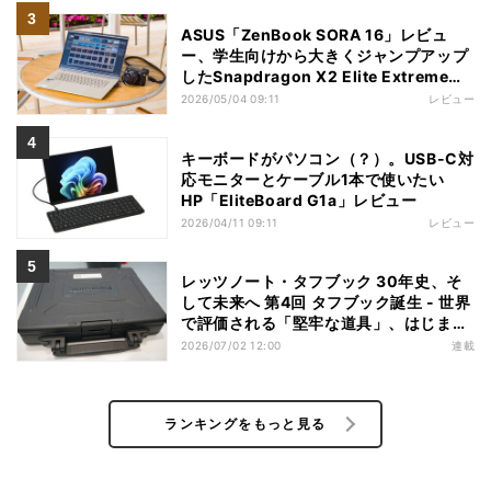
ASUS「ZenBook SORA 16」レビュ
ー、学生向けから大きくジャンプアップ
したSnapdragon X2 Elite Extremeノ
ートPC
2026/05/04 09:11
レビュー
キーボードがパソコン（？）。USB-C対
応モニターとケーブル1本で使いたい
HP「EliteBoard G1a」レビュー
2026/04/11 09:11
レビュー
レッツノート・タフブック 30年史、そ
して未来へ 第4回 タフブック誕生 - 世界
で評価される「堅牢な道具」、はじまり
は海外だった
2026/07/02 12:00
連載
ランキングをもっと見る