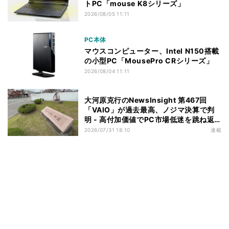
トPC「mouse K8シリーズ」
2026/08/05 11:11
PC本体
マウスコンピューター、Intel N150搭載
の小型PC「MousePro CRシリーズ」
2026/08/04 11:11
大河原克行のNewsInsight 第467回
「VAIO」が過去最高、ノジマ決算で判
明 - 高付加価値でPC市場低迷を跳ね返
す
2026/07/31 18:10
連載