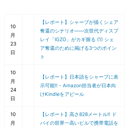
【レポート】シャープが描くシェア
10
奪還のシナリオ――次世代ディスプ
月
レイ「IGZO」がカギ握る (1) シェ
23
ア奪還のために掲げる3つのポイン
日
ト
10
【レポート】日本語をシャープに表
月
示可能!! - Amazon担当者が日本向
24
けKindleをアピール
日
10
【レポート】高さ828メートル!! ド
月
バイの世界一高いビルで携帯電話を