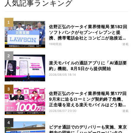
人気記事ランキング
佐野正弘のケータイ業界情報局 第182回
ソフトバンクがセブン-イレブンと提
携、携帯電話会社とコンビニが急接近す
る理由は
19時間前
連載
楽天モバイルの通話アプリに「AI通話要
約」機能、8月5日から提供開始
2026/08/05 18:14
佐野正弘のケータイ業界情報局 第177回
9月末に迫るローミング契約終了危機、
正念場を迎える楽天モバイルはどう動
く？
2026/06/07 20:00
連載
ビデオ通話でのデリバリーも実施、東京
都内の団地に「ハッピーローソンタウ