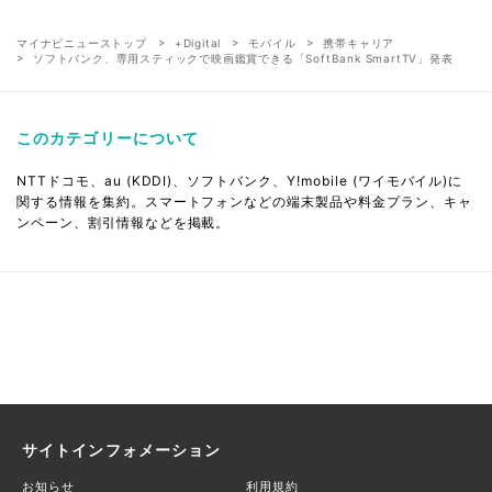
マイナビニューストップ
+Digital
モバイル
携帯キャリア
ソフトバンク、専用スティックで映画鑑賞できる「SoftBank SmartTV」発表
このカテゴリーについて
NTTドコモ、au (KDDI)、ソフトバンク、Y!mobile (ワイモバイル)に
関する情報を集約。スマートフォンなどの端末製品や料金プラン、キャ
ンペーン、割引情報などを掲載。
サイトインフォメーション
お知らせ
利用規約