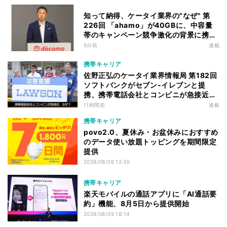
知って納得、ケータイ業界の"なぜ" 第
226回 「ahamo」が40GBに、中容量
帯のキャンペーン競争激化の背景に携帯
各社の“迷い”あり
5分前
連載
携帯キャリア
佐野正弘のケータイ業界情報局 第182回
ソフトバンクがセブン-イレブンと提
携、携帯電話会社とコンビニが急接近す
る理由は
11時間前
連載
携帯キャリア
povo2.0、夏休み・お盆休みにおすすめ
のデータ使い放題トッピングを期間限定
提供
2026/08/06 12:55
携帯キャリア
楽天モバイルの通話アプリに「AI通話要
約」機能、8月5日から提供開始
2026/08/05 18:14