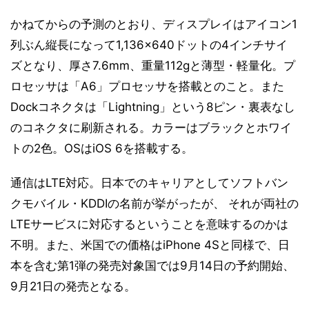
かねてからの予測のとおり、ディスプレイはアイコン1
列ぶん縦長になって1,136×640ドットの4インチサイ
ズとなり、厚さ7.6mm、重量112gと薄型・軽量化。プ
ロセッサは「A6」プロセッサを搭載とのこと。また
Dockコネクタは「Lightning」という8ピン・裏表なし
のコネクタに刷新される。カラーはブラックとホワイ
トの2色。OSはiOS 6を搭載する。
通信はLTE対応。日本でのキャリアとしてソフトバン
クモバイル・KDDIの名前が挙がったが、 それが両社の
LTEサービスに対応するということを意味するのかは
不明。また、米国での価格はiPhone 4Sと同様で、日
本を含む第1弾の発売対象国では9月14日の予約開始、
9月21日の発売となる。