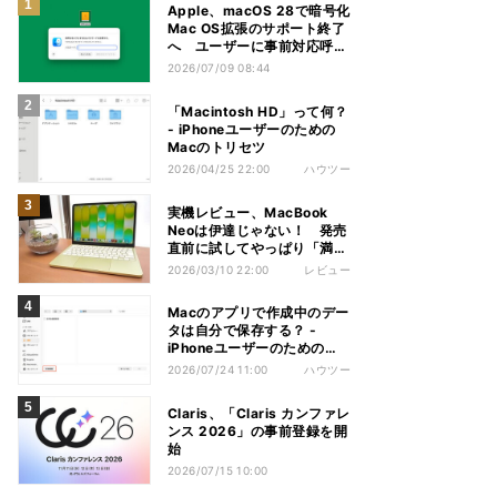
Apple、macOS 28で暗号化
Mac OS拡張のサポート終了
へ ユーザーに事前対応呼び
かけ
2026/07/09 08:44
「Macintosh HD」って何？
- iPhoneユーザーのための
Macのトリセツ
2026/04/25 22:00
ハウツー
実機レビュー、MacBook
Neoは伊達じゃない！ 発売
直前に試してやっぱり「満
足」
2026/03/10 22:00
レビュー
Macのアプリで作成中のデー
タは自分で保存する？ -
iPhoneユーザーのための
Macのトリセツ
2026/07/24 11:00
ハウツー
Claris、「Claris カンファレ
ンス 2026」の事前登録を開
始
2026/07/15 10:00