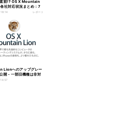
!? OS X Mountain
への各社対応状況まとめ：7
版
 18:14
レポート
ain Lionへのアップグレー
公開 - 一部旧機種は非対
 14:57