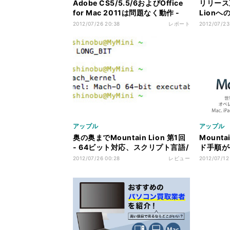
Adobe CS5/5.5/6およびOffice
リリース直前
for Mac 2011は問題なく動作 -
Lion
OS X Mountain Lionへの各社対
月23日
2012/07/26 20:38
レポート
2012/07/23
応状況まとめ：7月26日版
アップル
アップル
奥の奥までMountain Lion 第1回
Mount
- 64ビット対応、スクリプト言語/
ド手順が
サーバーソフト、OpenCLをチェ
応に
2012/07/26 00:28
レビュー
2012/07/12
ック