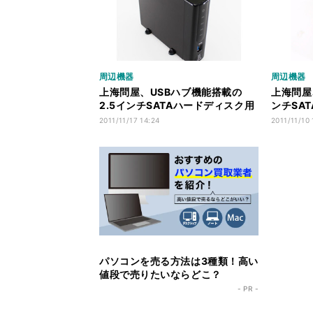
周辺機器
周辺機器
上海問屋、USBハブ機能搭載の
上海問屋
2.5インチSATAハードディスク用
ンチSA
外付けケース
ケース2
2011/11/17 14:24
2011/11/10 
パソコンを売る方法は3種類！高い
値段で売りたいならどこ？
- PR -