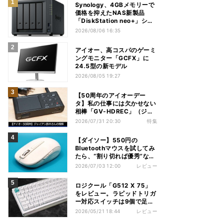
Synology、4GBメモリーで
価格を抑えたNAS新製品
「DiskStation neo+」シリ
ーズ
2026/08/06 16:35
アイオー、高コスパのゲーミ
ングモニター「GCFX」に
24.5型の新モデル
2026/08/05 19:27
【50周年のアイオーデー
タ】私の仕事には欠かせない
相棒「GV-HDREC」（ジャ
イアン鈴木さん）
2026/07/31 20:30
特集
【ダイソー】550円の
Bluetoothマウスを試してみ
たら、“割り切れば優秀”な1
台だった
2026/07/03 12:00
レビュー
ロジクール「G512 X 75」
をレビュー。ラピッドトリガ
ー対応スイッチは9個で足り
るのか？
2026/05/21 18:44
レビュー