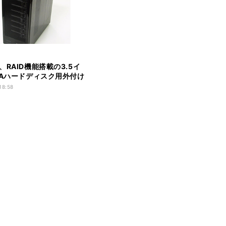
、RAID機能搭載の3.5イ
TAハードディスク用外付け
種
18:58