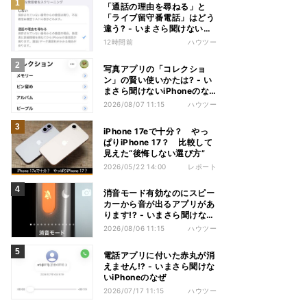
「通話の理由を尋ねる」と
「ライブ留守番電話」はどう
違う? - いまさら聞けない
iPhoneのなぜ
12時間前
ハウツー
写真アプリの「コレクショ
ン」の賢い使いかたは? - い
まさら聞けないiPhoneのな
ぜ
2026/08/07 11:15
ハウツー
iPhone 17eで十分？ やっ
ぱりiPhone 17？ 比較して
見えた“後悔しない選び方”
2026/05/22 14:00
レポート
消音モード有効なのにスピー
カーから音が出るアプリがあ
ります!? - いまさら聞けない
iPhoneのなぜ
2026/08/06 11:15
ハウツー
電話アプリに付いた赤丸が消
えません!? - いまさら聞けな
いiPhoneのなぜ
2026/07/17 11:15
ハウツー