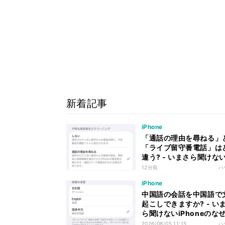
新着記事
iPhone
「通話の理由を尋ねる」
「ライブ留守番電話」は
違う? - いまさら聞けな
iPhoneのなぜ
12分前
ハ
iPhone
中国語の会話を中国語で
起こしできますか? - い
ら聞けないiPhoneのな
2026/08/05 11:15
ハ