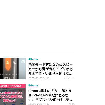
iPhone
消音モード有効なのにスピー
カーから音が出るアプリがあ
ります!? - いまさら聞けない
iPhoneのなぜ
2026/08/06 11:15
ハウツー
iPhone
iPhone基本の「き」 第714
回 iPhone本体だけじゃな
い、サブスクの値上げも要チ
ェック
2026/08/02 11:30
連載