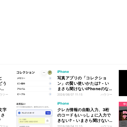
iPhone
と
写真アプリの「コレクショ
どう
ン」の賢い使いかたは? - い
い
まさら聞けないiPhoneのな
ぜ
ウツー
2026/08/07 11:15
ハウツー
iPhone
文字
クレカ情報の自動入力、3桁
まさ
のコードもいっしょに入力で
ぜ
きない? - いまさら聞けない
iPhoneのなぜ
ウツー
2026/08/04 11:15
ハウツー