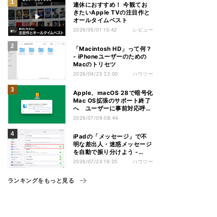
連休におすすめ！ 今観てお
きたいApple TVの注目作と
オールタイムベスト
2026/05/01 15:42
レビュー
「Macintosh HD」って何？
- iPhoneユーザーのための
Macのトリセツ
2026/04/25 22:00
ハウツー
Apple、macOS 28で暗号化
Mac OS拡張のサポート終了
へ ユーザーに事前対応呼び
かけ
2026/07/09 08:44
iPadの「メッセージ」で不
明な差出人・迷惑メッセージ
を自動で振り分けよう -
iPadパソコン化講座
2026/07/24 16:20
ハウツー
ランキングをもっと見る