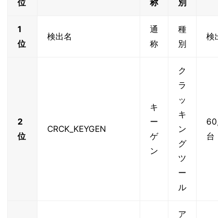
位
称
別
1
通
種
検出名
検
位
称
別
ク
ラ
ッ
キ
キ
2
ー
60
CRCK_KEYGEN
ン
位
ゲ
台
グ
ン
ツ
ー
ル
ア