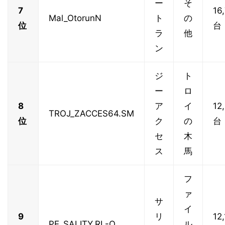
ー
そ
7
16
Mal_OtorunN
ト
の
位
台
ラ
他
ン
ジ
ト
ー
ロ
8
ア
イ
12
TROJ_ZACCES64.SM
位
ク
の
台
セ
木
ス
馬
フ
ァ
サ
イ
9
リ
12,
PE_SALITY.RL-O
ル