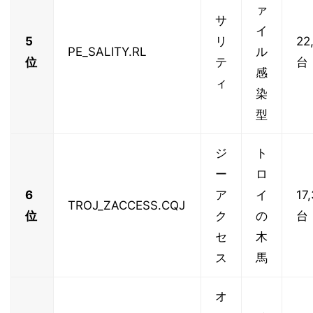
ァ
サ
イ
5
リ
22
PE_SALITY.RL
ル
位
テ
台
感
ィ
染
型
ジ
ト
ー
ロ
6
ア
イ
17
TROJ_ZACCESS.CQJ
位
ク
の
台
セ
木
ス
馬
オ