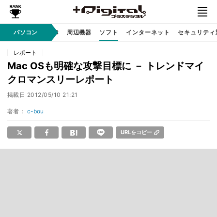
/ テクノロジ
パソコン
AI PC
周辺機器
ソフト
インターネット
セキュリティ
レポート
Mac OSも明確な攻撃目標に － トレンドマイ
クロマンスリーレポート
掲載日
2012/05/10 21:21
著者：
c-bou
URLをコピー