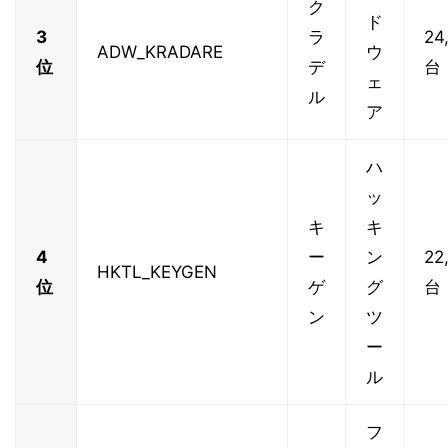
ク
ド
3
ラ
24
ADW_KRADARE
ウ
位
デ
台
ェ
ル
ア
ハ
ッ
キ
キ
4
ー
ン
22
HKTL_KEYGEN
位
ゲ
グ
台
ン
ツ
ー
ル
フ