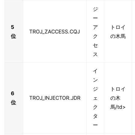
ジ
ー
5
ア
トロイ
TROJ_ZACCESS.CQJ
位
ク
の木馬
セ
ス
イ
ン
ジ
トロイ
6
TROJ_INJECTOR.JDR
ェ
の木
位
ク
馬/td>
タ
ー