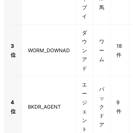
ブ
馬
イ
ダ
ウ
ワ
3
18
WORM_DOWNAD
ン
ー
位
件
ア
ム
ド
エ
バ
ー
ッ
4
ジ
9
BKDR_AGENT
ク
位
ェ
件
ド
ン
ア
ト