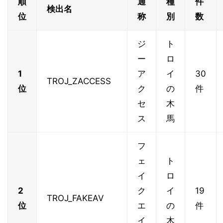
順
通
種
件
検出名
位
称
別
数
ジ
ト
ー
ロ
1
ア
イ
30
TROJ_ZACCESS
位
ク
の
件
セ
木
ス
馬
フ
ェ
ト
イ
ロ
2
ク
イ
19
TROJ_FAKEAV
位
エ
の
件
イ
木