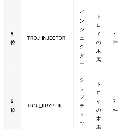
イ
ト
ン
ロ
ジ
5
イ
7
TROJ_INJECTOR
ェ
位
の
件
ク
木
タ
馬
ー
ク
ト
リ
ロ
プ
5
イ
7
TROJ_KRYPTIK
テ
位
の
件
ィ
木
ッ
馬