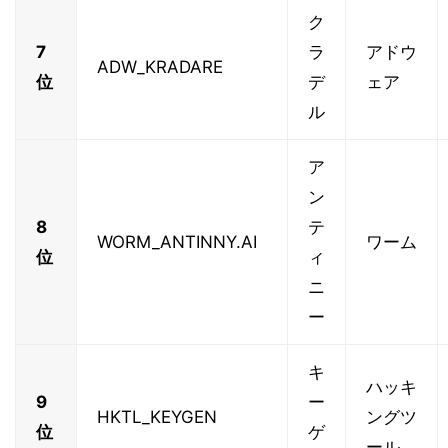
ク
7
ラ
アドウ
ADW_KRADARE
位
デ
ェア
ル
ア
ン
8
テ
WORM_ANTINNY.AI
ワーム
位
ィ
ニ
ー
キ
ハッキ
9
ー
HKTL_KEYGEN
ングツ
位
ゲ
ール