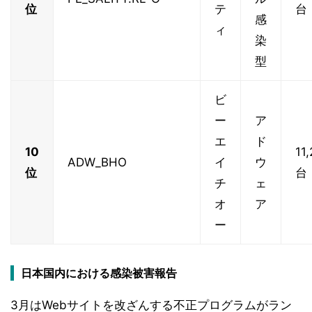
位
テ
台
感
ィ
染
型
ビ
ー
ア
エ
ド
10
11
ADW_BHO
イ
ウ
位
台
チ
ェ
オ
ア
ー
日本国内における感染被害報告
3月はWebサイトを改ざんする不正プログラムがラン