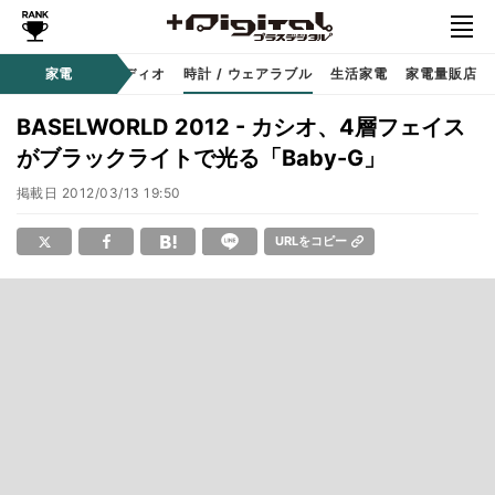
ー
サウンド / オーディオ
家電
時計 / ウェアラブル
生活家電
家電量販店
BASELWORLD 2012 - カシオ、4層フェイス
がブラックライトで光る「Baby-G」
掲載日
2012/03/13 19:50
URLをコピー