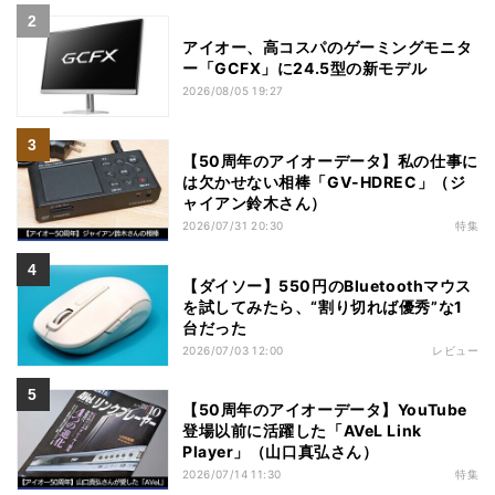
アイオー、高コスパのゲーミングモニタ
ー「GCFX」に24.5型の新モデル
2026/08/05 19:27
【50周年のアイオーデータ】私の仕事に
は欠かせない相棒「GV-HDREC」（ジ
ャイアン鈴木さん）
2026/07/31 20:30
特集
【ダイソー】550円のBluetoothマウス
を試してみたら、“割り切れば優秀”な1
台だった
2026/07/03 12:00
レビュー
【50周年のアイオーデータ】YouTube
登場以前に活躍した「AVeL Link
Player」（山口真弘さん）
2026/07/14 11:30
特集