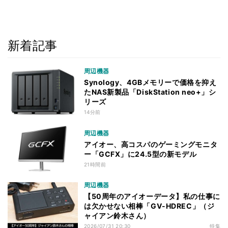
新着記事
周辺機器
Synology、4GBメモリーで価格を抑え
たNAS新製品「DiskStation neo+」シ
リーズ
14分前
周辺機器
アイオー、高コスパのゲーミングモニタ
ー「GCFX」に24.5型の新モデル
21時間前
周辺機器
【50周年のアイオーデータ】私の仕事に
は欠かせない相棒「GV-HDREC」（ジ
ャイアン鈴木さん）
2026/07/31 20:30
特集