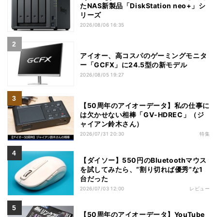
たNAS新製品「DiskStation neo+」シ
リーズ
2026/08/06 16:35
アイオー、高コスパのゲーミングモニタ
ー「GCFX」に24.5型の新モデル
2026/08/05 19:27
【50周年のアイオーデータ】私の仕事に
は欠かせない相棒「GV-HDREC」（ジ
ャイアン鈴木さん）
2026/07/31 20:30
特集
【ダイソー】550円のBluetoothマウス
を試してみたら、“割り切れば優秀”な1
台だった
2026/07/03 12:00
レビュー
【50周年のアイオーデータ】YouTube