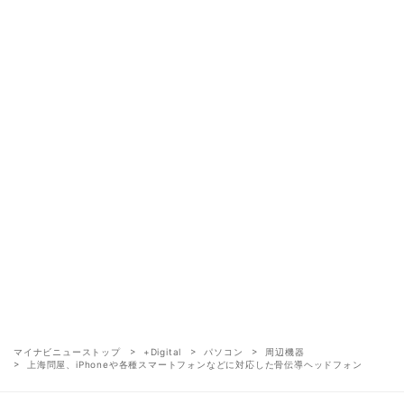
マイナビニューストップ
+Digital
パソコン
周辺機器
上海問屋、iPhoneや各種スマートフォンなどに対応した骨伝導ヘッドフォン