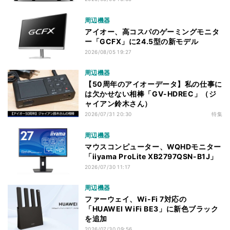
周辺機器
アイオー、高コスパのゲーミングモニタ
ー「GCFX」に24.5型の新モデル
2026/08/05 19:27
周辺機器
【50周年のアイオーデータ】私の仕事に
は欠かせない相棒「GV-HDREC」（ジ
ャイアン鈴木さん）
2026/07/31 20:30
特集
周辺機器
マウスコンピューター、WQHDモニター
「iiyama ProLite XB2797QSN-B1J」
2026/07/30 11:17
周辺機器
ファーウェイ、Wi-Fi 7対応の
「HUAWEI WiFi BE3」に新色ブラック
を追加
2026/07/30 09:56