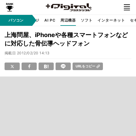
C
自作 / テクノロジ
パソコン
AI PC
周辺機器
ソフト
インターネット
セ
上海問屋、iPhoneや各種スマートフォンなど
に対応した骨伝導ヘッドフォン
掲載日
2012/02/20 14:13
URLをコピー