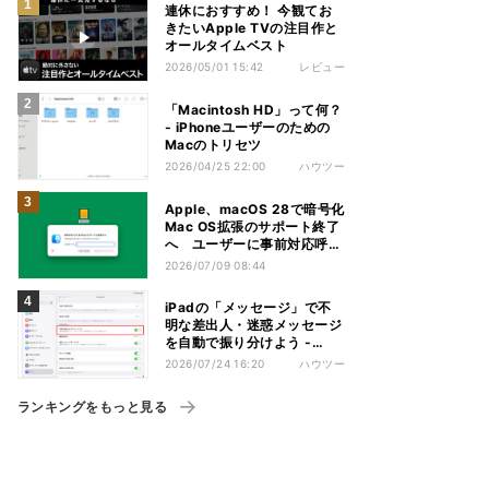
連休におすすめ！ 今観てお
きたいApple TVの注目作と
オールタイムベスト
2026/05/01 15:42
レビュー
「Macintosh HD」って何？
- iPhoneユーザーのための
Macのトリセツ
2026/04/25 22:00
ハウツー
Apple、macOS 28で暗号化
Mac OS拡張のサポート終了
へ ユーザーに事前対応呼び
かけ
2026/07/09 08:44
iPadの「メッセージ」で不
明な差出人・迷惑メッセージ
を自動で振り分けよう -
iPadパソコン化講座
2026/07/24 16:20
ハウツー
ランキングをもっと見る