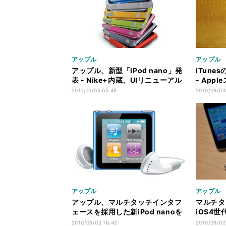
アップル
アップル
アップル、新型「iPod nano」発
iTun
表 - Nike+内蔵、UIリニューアル
- App
2011/10/05 05:48
2010/09/03
アップル
アップル
アップル、マルチタッチインタフ
マルチタッ
ェースを採用した新iPod nanoを
iOS4世
発表
攻チェッ
2010/09/02 16:42
2010/09/02