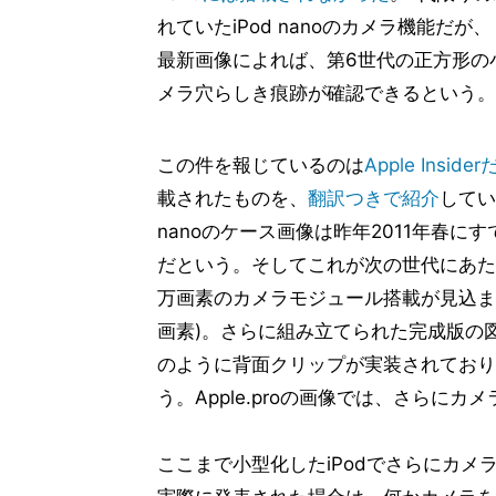
れていたiPod nanoのカメラ機能だが
最新画像によれば、第6世代の正方形の
メラ穴らしき痕跡が確認できるという。
この件を報じているのは
Apple Insider
載されたものを、
翻訳つきで紹介
してい
nanoのケース画像は昨年2011年春
だという。そしてこれが次の世代にあたるi
万画素のカメラモジュール搭載が見込ま
画素)。さらに組み立てられた完成版の
のように背面クリップが実装されており
う。Apple.proの画像では、さらに
ここまで小型化したiPodでさらにカメ