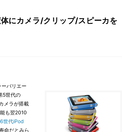
小型筐体にカメラ/クリップ/スピーカを
カラーバリエー
第5世代の
なカメラが搭載
も翌2010
6世代iPod
の寿命だとみら