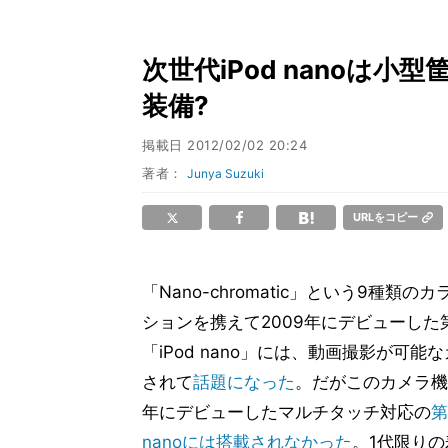
次世代iPod nanoは
装備?
掲載日
2012/02/02 20:24
著者：
Junya Suzuki
URLをコピー
「Nano-chromatic」という9種類の
ションを携えて2009年にデビューした
「iPod nano」には、動画撮影が可能
されて
話題になった
。だがこのカメラ機能
年にデビューしたマルチタッチ対応の
第
nanoには搭載されなかった
。1代限り