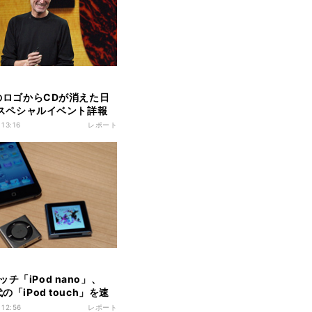
esのロゴからCDが消えた日
leスペシャルイベント詳報
 13:16
レポート
チ「iPod nano」、
代の「iPod touch」を速
ク
 12:56
レポート