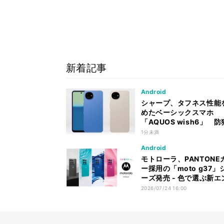
新着記事
Android
シャープ、タフネス性能
めたベーシックスマホ
「AQUOS wish6」 
能も充実
1分未満
Android
モトローラ、PANTONE
ー採用の「moto g37」
ーズ発売 - 色で選ぶ新エ
リーモデル
2026/07/24 16:00