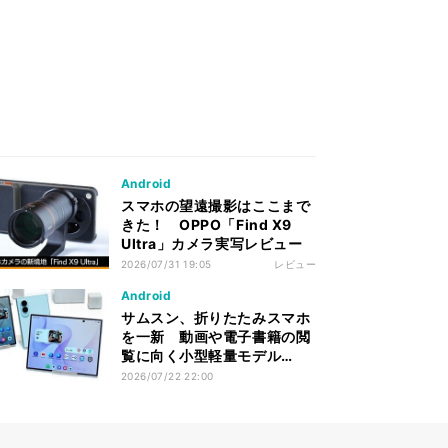
Android
スマホの望遠撮影はここまで
きた！ OPPO「Find X9
Ultra」カメラ実写レビュー
2026/07/31 19:05
レビュー
Android
サムスン、折りたたみスマホ
を一新 動画や電子書籍の閲
覧に向く小型軽量モデル
「Galaxy Z Fold8」が目玉
2026/07/22 22:00