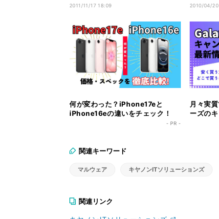
バージョン
始
2011/11/17 18:09
2010/04/20
何が変わった？iPhone17eと
月々実質1
iPhone16eの違いをチェック！
ーズのキ
ク！
- PR -
関連キーワード
マルウェア
キヤノンITソリューションズ
関連リンク