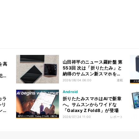
山田祥平のニュース羅針盤 第
を高
553回 次は「折りたたみ」と
納得のサムスン新スマホを使
防犯性
って、AIで迷う
2026/08/04 06:00
連載
Android
カラ
折りたたみスマホはAIで新章
シリ
へ。サムスンからワイドな
ント
「Galaxy Z Fold8」が登場
2026/07/24 11:00
レポート