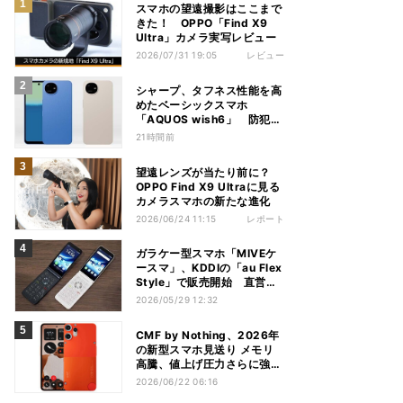
スマホの望遠撮影はここまで
きた！ OPPO「Find X9
Ultra」カメラ実写レビュー
2026/07/31 19:05
レビュー
シャープ、タフネス性能を高
めたベーシックスマホ
「AQUOS wish6」 防犯性
能も充実
21時間前
望遠レンズが当たり前に？
OPPO Find X9 Ultraに見る
カメラスマホの新たな進化
2026/06/24 11:15
レポート
ガラケー型スマホ「MIVEケ
ースマ」、KDDIの「au Flex
Style」で販売開始 直営店
では実機の展示も
2026/05/29 12:32
CMF by Nothing、2026年
の新型スマホ見送り メモリ
高騰、値上げ圧力さらに強ま
ると予測
2026/06/22 06:16