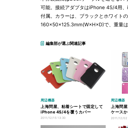
可能。接続アダプタはiPhone 4S/4用、iP
付属。カラーは、ブラックとホワイトの
160×50×125.3mm(W×H×D)で、重量
編集部が選ぶ関連記事
周辺機器
周辺機器
上海問屋、粘着シートで固定して
上海問屋、
iPhone 4S/4を覆うカバー
ケースか
クトした
2011/12/15 13:30
2011/12/02