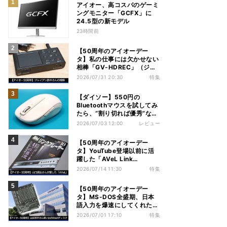
アイオー、高コスパのゲーミ
ングモニター「GCFX」に
24.5型の新モデル
23時間前
【50周年のアイオーデー
タ】私の仕事には欠かせない
相棒「GV-HDREC」（ジャ
イアン鈴木さん）
2026/07/31 20:30
特集
【ダイソー】550円の
Bluetoothマウスを試してみ
たら、“割り切れば優秀”な1
台だった
2026/07/03 12:00
レビュー
【50周年のアイオーデー
タ】YouTube登場以前に活
躍した「AVeL Link
Player」（山口真弘さん）
2026/07/14 11:30
特集
【50周年のアイオーデー
タ】MS-DOS全盛期、日本
語入力を爆速にしてくれた
RAMディスク（山田祥平さ
2026/07/01 17:10
特集
ん）