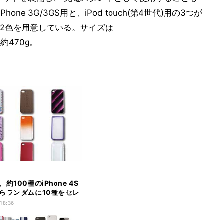
hone 3G/3GS用と、iPod touch(第4世代)用の3つが
2色を用意している。サイズは
は約470g。
約100種のiPhone 4S
らランダムに10種をセレ
福袋
 18:36