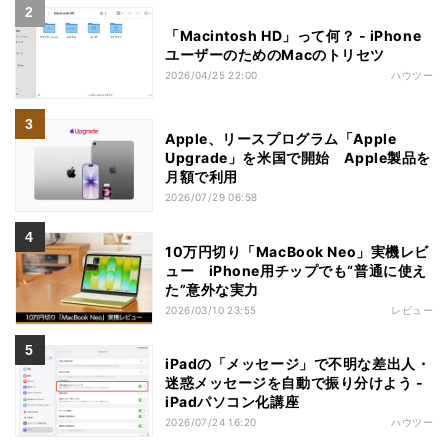
「Macintosh HD」って何？ - iPhone
ユーザーのためのMacのトリセツ
2026/04/25 22:00
ハウツー
Apple、リースプログラム「Apple
Upgrade」を米国で開始 Apple製品を
月額で利用
2026/07/29 06:58
10万円切り「MacBook Neo」実機レビ
ュー iPhone用チップでも“普通に使え
た”意外な実力
2026/03/10 23:55
レビュー
iPadの「メッセージ」で不明な差出人・
迷惑メッセージを自動で振り分けよう -
iPadパソコン化講座
2026/07/24 16:20
ハウツー