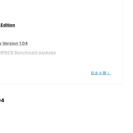
Edition
Version 1.04
INPACK Benchmark package
目次を開く
2.255 英語版
04
+H.264/AVC 1.6.1