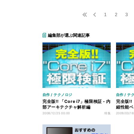
1
2
3
編集部が選ぶ関連記事
自作 / テクノロジ
自作 / テ
完全版!! 「Core i7」極限検証 - 内
完全版!! 
部アーキテクチャ解析編
細性能ベ
2008/12/25 00:00
特集
2009/03/18