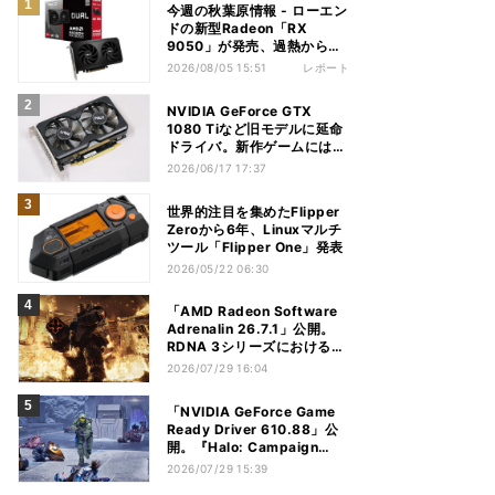
今週の秋葉原情報 - ローエン
ドの新型Radeon「RX
9050」が発売、過熱から守
れる電源ケーブルも
2026/08/05 15:51
レポート
NVIDIA GeForce GTX
1080 Tiなど旧モデルに延命
ドライバ。新作ゲームには非
対応
2026/06/17 17:37
世界的注目を集めたFlipper
Zeroから6年、Linuxマルチ
ツール「Flipper One」発表
2026/05/22 06:30
「AMD Radeon Software
Adrenalin 26.7.1」公開。
RDNA 3シリーズにおける不
具合多数解消
2026/07/29 16:04
「NVIDIA GeForce Game
Ready Driver 610.88」公
開。『Halo: Campaign
Evolved』など対応
2026/07/29 15:39