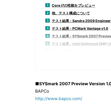
Core i7の性能をプレビュー
1
他、テスト構成について
2
テスト結果 - Sandra 2009 Engineer 
3
テスト結果 - PCMark Vantage v1.0
4
テスト結果 - SYSmark 2007 Preview 
5
テスト結果 - Intel Optimized SMP L
6
テスト結果 - CineBench R10
7
テスト結果 - POV-RAY v3.7 beta 29
8
テスト結果 - 3DMark Vantage v1.0
9
テスト結果 - Game Benchmarks
10
テスト結果 - TMPGEnc 4.0 XP 4.5.
11
■SYSmark 2007 Preview Version 1.
テスト結果 - MainConcept Reference
12
BAPCo
テスト結果 - 消費電力～まとめ
13
http://www.bapco.com/