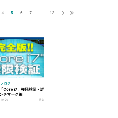
4
5
6
7
…
13
クノロジ
「Core i7」極限検証 - 詳
ンチマーク編
 10:00
特集