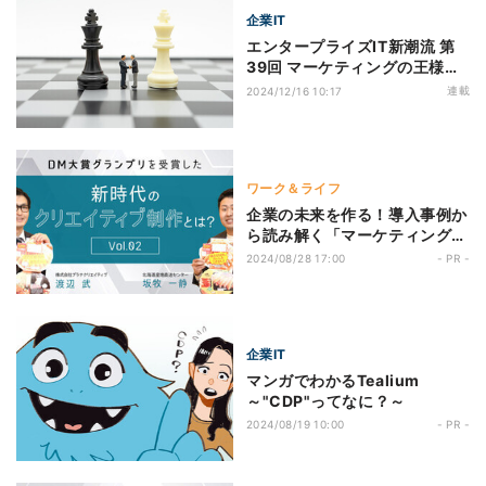
企業IT
エンタープライズIT新潮流 第
39回 マーケティングの王様は
誰だ？
連載
2024/12/16 10:17
ワーク＆ライフ
企業の未来を作る！導入事例か
ら読み解く「マーケティング」
とは？ 第4回 分析の結果はいか
2024/08/28 17:00
- PR -
に……？勝ちパターンに辿り着
いた怒涛の効果検証に迫る
企業IT
マンガでわかるTealium
～"CDP"ってなに？～
2024/08/19 10:00
- PR -