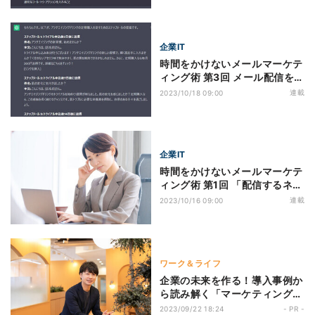
企業IT
時間をかけないメールマーケテ
ィング術 第3回 メール配信を
「生成AI」で効率化する
連載
2023/10/18 09:00
企業IT
時間をかけないメールマーケテ
ィング術 第1回 「配信するネタ
がない」を解決する3つの方法
連載
2023/10/16 09:00
ワーク＆ライフ
企業の未来を作る！導入事例か
ら読み解く「マーケティング」
とは？ 第1回 「売り上げが伸び
2023/09/22 18:24
- PR -