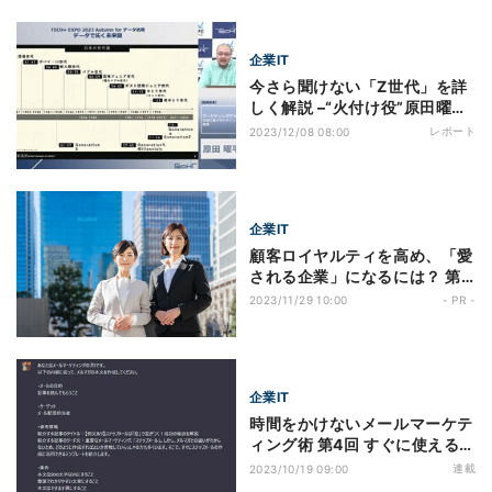
ントを解説
企業IT
今さら聞けない「Z世代」を詳
しく解説 –“火付け役”原田曜平
氏が語る特徴と流行
レポート
2023/12/08 08:00
企業IT
顧客ロイヤルティを高め、「愛
される企業」になるには？ 第1
回 顧客体験の深化に欠かせな
2023/11/29 10:00
- PR -
い「おもてなし」の思想とは？
企業IT
時間をかけないメールマーケテ
ィング術 第4回 すぐに使える6
つの「AIプロンプト」を大公開
連載
2023/10/19 09:00