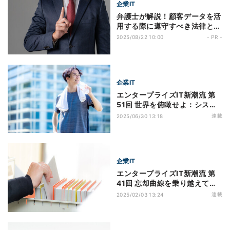
企業IT
弁護士が解説！顧客データを活
用する際に遵守すべき法律とは
第4回 顧客データを活用するに
2025/08/22 10:00
- PR -
あたり、企業が気を付けるべき
ポイントとは
企業IT
エンタープライズIT新潮流 第
51回 世界を俯瞰せよ：システ
ム思考で見抜く力を身に着ける
連載
2025/06/30 13:18
企業IT
エンタープライズIT新潮流 第
41回 忘却曲線を乗り越えて頭
の中に知識の引き出しを作る
連載
2025/02/03 13:24