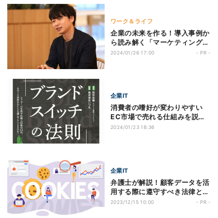
ワーク＆ライフ
企業の未来を作る！導入事例か
ら読み解く「マーケティング」
とは？ 第2回 たった1回で、驚
2024/01/26 17:00
- PR -
きの売上に！企業の“生き残
り”を担うマーケティングの可
能性
企業IT
消費者の嗜好が変わりやすい
EC市場で売れる仕組みを説く
『ブランドスイッチの法則』が
2024/01/23 18:36
発売
企業IT
弁護士が解説！顧客データを活
用する際に遵守すべき法律とは
第1回 抑えておきたい！日本に
2023/12/15 10:00
- PR -
おけるCookie制限、そのポイ