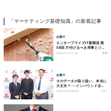
「マーケティング基礎知識」の新着記事
企業IT
エンタープライズIT新潮流 第
58回 片付けるべき用事とジョ
ブ理論はビジネスの基本 - AI-
連載
2025/11/10 11:58
OCR市場を例に考察
企業IT
そのデータの取り扱い、本当に
大丈夫？──インバウンド企業
が直面する個人情報保護の落と
2025/10/28 09:00
- PR -
し穴と対策の最前線