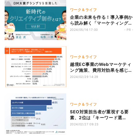
ワーク＆ライフ
企業の未来を作る！導入事例か
ら読み解く「マーケティング」
とは？ 第3回 受注率は過去最高
2024/05/16 17:00
- PR -
の32.2％、購入単価は2倍に!?
DM大賞グランプリを受賞した
新時代のクリエイティブ制作と
は
ワーク＆ライフ
越境EC事業のWebマーケティ
ング施策、費用対効果を感じて
いる割合は?
2024/02/29 14:29
ワーク＆ライフ
SEO対策担当者が重視する要
素、2位は「キーワード選
定」、1位は？
2024/02/27 09:23