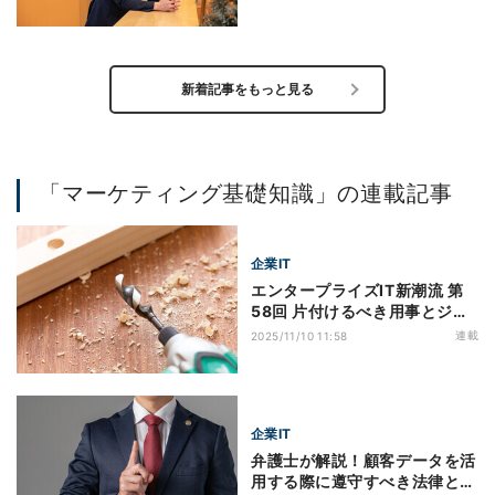
ない」を打破するには？ 新し
い市場を作り出す、攻めのマー
ケティング戦略
新着記事をもっと見る
「マーケティング基礎知識」の連載記事
企業IT
エンタープライズIT新潮流 第
58回 片付けるべき用事とジョ
ブ理論はビジネスの基本 - AI-
連載
2025/11/10 11:58
OCR市場を例に考察
企業IT
弁護士が解説！顧客データを活
用する際に遵守すべき法律とは