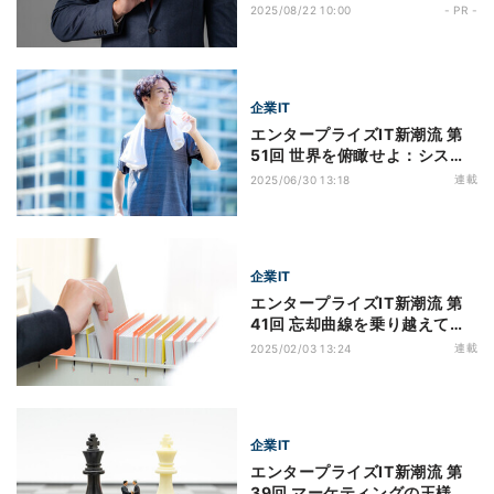
第4回 顧客データを活用するに
2025/08/22 10:00
- PR -
あたり、企業が気を付けるべき
ポイントとは
企業IT
エンタープライズIT新潮流 第
51回 世界を俯瞰せよ：システ
ム思考で見抜く力を身に着ける
連載
2025/06/30 13:18
企業IT
エンタープライズIT新潮流 第
41回 忘却曲線を乗り越えて頭
の中に知識の引き出しを作る
連載
2025/02/03 13:24
企業IT
エンタープライズIT新潮流 第
39回 マーケティングの王様は