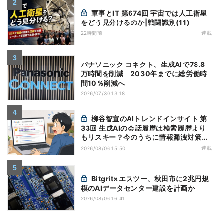
軍事とIT 第674回 宇宙では人工衛星
をどう見分けるのか|戦闘識別(11)
22時間前
連載
パナソニック コネクト、生成AIで78.8
万時間を削減 2030年までに総労働時
間10％削減へ
2026/07/30 13:18
柳谷智宣のAIトレンドインサイト 第
33回 生成AIの会話履歴は検索履歴より
もリスキー？今のうちに情報漏洩対策を
万全にしておこう
連載
2026/08/06 15:50
Bitgrit×エスツー、秋田市に2兆円規
模のAIデータセンター建設を計画か
2026/08/06 16:41