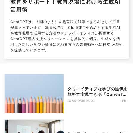
教育をサポート！教育現場における生成AI
活用術
ChatGPTは、人間のように自然言語で対話できるAIとして注目
が集まっています。本連載では、ChatGPTを始めとする生成AI
を教育現場で活用する方法やサテライトオフィスが提供する
ChatGPT導入支援ソリューションを具体的に紹介。生成AIを活
用した新しい学びや教育に関わる方々の業務効率化に役立つ情報
を提供していきます。
クリエイティブな学びの提供を
無料で実現できる「Canva for
Education」
2023/10/30 08:00
- PR -