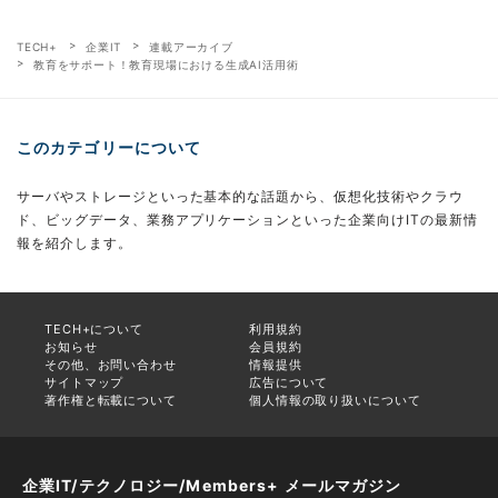
TECH+
企業IT
連載アーカイブ
教育をサポート！教育現場における生成AI活用術
このカテゴリーについて
サーバやストレージといった基本的な話題から、仮想化技術やクラウ
ド、ビッグデータ、業務アプリケーションといった企業向けITの最新情
報を紹介します。
TECH+について
利用規約
お知らせ
会員規約
その他、お問い合わせ
情報提供
サイトマップ
広告について
著作権と転載について
個人情報の取り扱いについて
企業IT/テクノロジー/Members+ メールマガジン