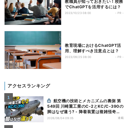
教職員が知っておきたい！校務
でChatGPTを活用するには？
2023/10/23 08:00
- PR -
教育現場におけるChatGPT活
用、理解すべき注意点とは？
2023/09/25 08:00
- PR -
アクセスランキング
航空機の技術とメカニズムの裏側 第
549回 川崎重工業のC-2とKC/C-390の
脚はなぜ違う? - 降着装置は複雑怪奇
(5)|軍用輸送機(10)
連載
2026/08/04 09:05